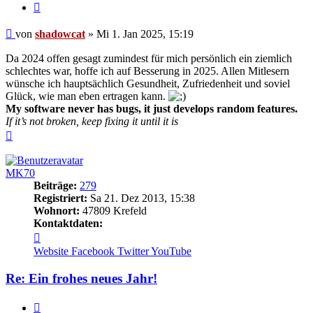
Zitieren
Beitrag
von
shadowcat
»
Mi 1. Jan 2025, 15:19
Da 2024 offen gesagt zumindest für mich persönlich ein ziemlich
schlechtes war, hoffe ich auf Besserung in 2025. Allen Mitlesern
wünsche ich hauptsächlich Gesundheit, Zufriedenheit und soviel
Glück, wie man eben ertragen kann.
My software never has bugs, it just develops random features.
If it’s not broken, keep fixing it until it is
Nach
oben
MK70
Beiträge:
279
Registriert:
Sa 21. Dez 2013, 15:38
Wohnort:
47809 Krefeld
Kontaktdaten:
Kontaktdaten
von
Website
Facebook
Twitter
YouTube
MK70
Re: Ein frohes neues Jahr!
Zitieren