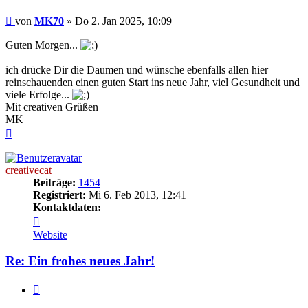
Beitrag
von
MK70
»
Do 2. Jan 2025, 10:09
Guten Morgen...
ich drücke Dir die Daumen und wünsche ebenfalls allen hier
reinschauenden einen guten Start ins neue Jahr, viel Gesundheit und
viele Erfolge...
Mit creativen Grüßen
MK
Nach
oben
creativecat
Beiträge:
1454
Registriert:
Mi 6. Feb 2013, 12:41
Kontaktdaten:
Kontaktdaten
von
Website
creativecat
Re: Ein frohes neues Jahr!
Zitieren