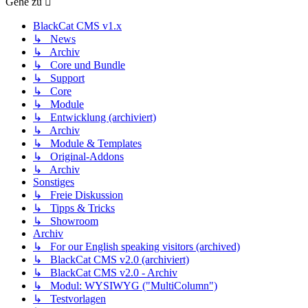
Gehe zu
BlackCat CMS v1.x
↳ News
↳ Archiv
↳ Core und Bundle
↳ Support
↳ Core
↳ Module
↳ Entwicklung (archiviert)
↳ Archiv
↳ Module & Templates
↳ Original-Addons
↳ Archiv
Sonstiges
↳ Freie Diskussion
↳ Tipps & Tricks
↳ Showroom
Archiv
↳ For our English speaking visitors (archived)
↳ BlackCat CMS v2.0 (archiviert)
↳ BlackCat CMS v2.0 - Archiv
↳ Modul: WYSIWYG ("MultiColumn")
↳ Testvorlagen