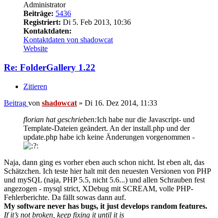
Administrator
Beiträge:
5436
Registriert:
Di 5. Feb 2013, 10:36
Kontaktdaten:
Kontaktdaten von shadowcat
Website
Re: FolderGallery 1.22
Zitieren
Beitrag
von
shadowcat
»
Di 16. Dez 2014, 11:33
florian hat geschrieben:
Ich habe nur die Javascript- und
Template-Dateien geändert. An der install.php und der
update.php habe ich keine Änderungen vorgenommen -
Naja, dann ging es vorher eben auch schon nicht. Ist eben alt, das
Schätzchen. Ich teste hier halt mit den neuesten Versionen von PHP
und mySQL (naja, PHP 5.5, nicht 5.6...) und allen Schrauben fest
angezogen - mysql strict, XDebug mit SCREAM, volle PHP-
Fehlerberichte. Da fällt sowas dann auf.
My software never has bugs, it just develops random features.
If it’s not broken, keep fixing it until it is