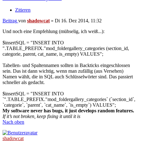
Zitieren
Beitrag
von
shadowcat
»
Di 16. Dez 2014, 11:32
Und noch eine Empfehlung (mühselig, ich weiß...):
$insertSQL = "INSERT INTO
".TABLE_PREFIX."mod_foldergallery_categories (section_id,
categorie, parent, cat_name, is_empty) VALUES";
Tabellen- und Spaltennamen sollten in Backticks eingeschlossen
sein. Das ist dann wichtig, wenn man zufällig (aus Versehen)
Namen wählt, die in SQL auch Schlüsselwörter sind. Das passiert
schneller als gedacht.
$insertSQL = "INSERT INTO
`".TABLE_PREFIX."mod_foldergallery_categories` (`section_id`,
`categorie`, `parent`, `cat_name`, `is_empty`) VALUES";
My software never has bugs, it just develops random features.
If it’s not broken, keep fixing it until it is
Nach oben
shadowcat