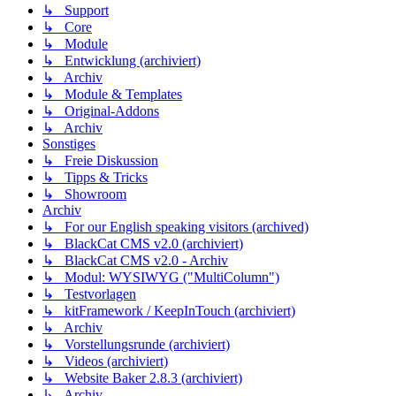
↳ Support
↳ Core
↳ Module
↳ Entwicklung (archiviert)
↳ Archiv
↳ Module & Templates
↳ Original-Addons
↳ Archiv
Sonstiges
↳ Freie Diskussion
↳ Tipps & Tricks
↳ Showroom
Archiv
↳ For our English speaking visitors (archived)
↳ BlackCat CMS v2.0 (archiviert)
↳ BlackCat CMS v2.0 - Archiv
↳ Modul: WYSIWYG ("MultiColumn")
↳ Testvorlagen
↳ kitFramework / KeepInTouch (archiviert)
↳ Archiv
↳ Vorstellungsrunde (archiviert)
↳ Videos (archiviert)
↳ Website Baker 2.8.3 (archiviert)
↳ Archiv