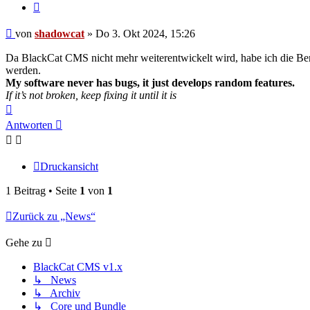
Zitieren
Beitrag
von
shadowcat
»
Do 3. Okt 2024, 15:26
Da BlackCat CMS nicht mehr weiterentwickelt wird, habe ich die Benu
werden.
My software never has bugs, it just develops random features.
If it’s not broken, keep fixing it until it is
Nach
oben
Antworten
Druckansicht
1 Beitrag • Seite
1
von
1
Zurück zu „News“
Gehe zu
BlackCat CMS v1.x
↳ News
↳ Archiv
↳ Core und Bundle