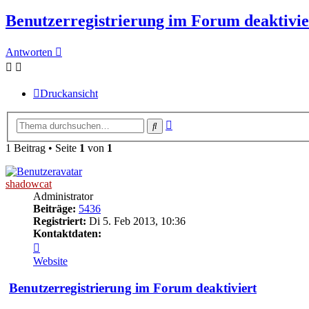
Benutzerregistrierung im Forum deaktivie
Antworten
Druckansicht
Erweiterte
Suche
Suche
1 Beitrag • Seite
1
von
1
shadowcat
Administrator
Beiträge:
5436
Registriert:
Di 5. Feb 2013, 10:36
Kontaktdaten:
Kontaktdaten
von
Website
shadowcat
Benutzerregistrierung im Forum deaktiviert