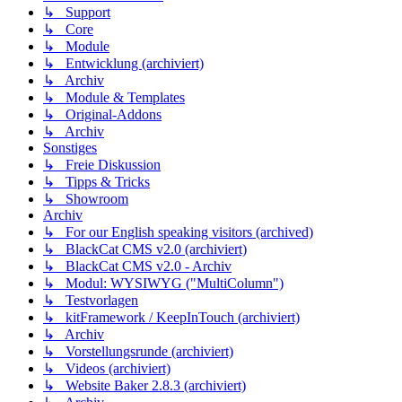
↳ Support
↳ Core
↳ Module
↳ Entwicklung (archiviert)
↳ Archiv
↳ Module & Templates
↳ Original-Addons
↳ Archiv
Sonstiges
↳ Freie Diskussion
↳ Tipps & Tricks
↳ Showroom
Archiv
↳ For our English speaking visitors (archived)
↳ BlackCat CMS v2.0 (archiviert)
↳ BlackCat CMS v2.0 - Archiv
↳ Modul: WYSIWYG ("MultiColumn")
↳ Testvorlagen
↳ kitFramework / KeepInTouch (archiviert)
↳ Archiv
↳ Vorstellungsrunde (archiviert)
↳ Videos (archiviert)
↳ Website Baker 2.8.3 (archiviert)