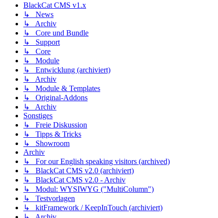
BlackCat CMS v1.x
↳ News
↳ Archiv
↳ Core und Bundle
↳ Support
↳ Core
↳ Module
↳ Entwicklung (archiviert)
↳ Archiv
↳ Module & Templates
↳ Original-Addons
↳ Archiv
Sonstiges
↳ Freie Diskussion
↳ Tipps & Tricks
↳ Showroom
Archiv
↳ For our English speaking visitors (archived)
↳ BlackCat CMS v2.0 (archiviert)
↳ BlackCat CMS v2.0 - Archiv
↳ Modul: WYSIWYG ("MultiColumn")
↳ Testvorlagen
↳ kitFramework / KeepInTouch (archiviert)
↳ Archiv