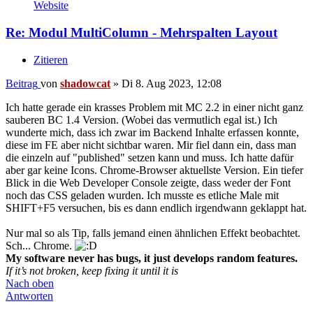
Website
Re: Modul MultiColumn - Mehrspalten Layout
Zitieren
Beitrag
von
shadowcat
»
Di 8. Aug 2023, 12:08
Ich hatte gerade ein krasses Problem mit MC 2.2 in einer nicht ganz
sauberen BC 1.4 Version. (Wobei das vermutlich egal ist.) Ich
wunderte mich, dass ich zwar im Backend Inhalte erfassen konnte,
diese im FE aber nicht sichtbar waren. Mir fiel dann ein, dass man
die einzeln auf "published" setzen kann und muss. Ich hatte dafür
aber gar keine Icons. Chrome-Browser aktuellste Version. Ein tiefer
Blick in die Web Developer Console zeigte, dass weder der Font
noch das CSS geladen wurden. Ich musste es etliche Male mit
SHIFT+F5 versuchen, bis es dann endlich irgendwann geklappt hat.
Nur mal so als Tip, falls jemand einen ähnlichen Effekt beobachtet.
Sch... Chrome.
My software never has bugs, it just develops random features.
If it’s not broken, keep fixing it until it is
Nach oben
Antworten