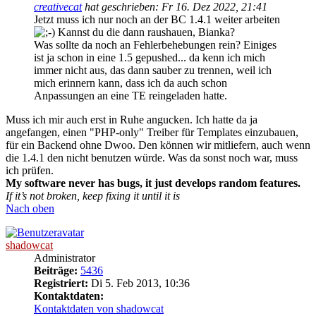
creativecat
hat geschrieben:
Fr 16. Dez 2022, 21:41
Jetzt muss ich nur noch an der BC 1.4.1 weiter arbeiten
Kannst du die dann raushauen, Bianka?
Was sollte da noch an Fehlerbehebungen rein? Einiges
ist ja schon in eine 1.5 gepushed... da kenn ich mich
immer nicht aus, das dann sauber zu trennen, weil ich
mich erinnern kann, dass ich da auch schon
Anpassungen an eine TE reingeladen hatte.
Muss ich mir auch erst in Ruhe angucken. Ich hatte da ja
angefangen, einen "PHP-only" Treiber für Templates einzubauen,
für ein Backend ohne Dwoo. Den können wir mitliefern, auch wenn
die 1.4.1 den nicht benutzen würde. Was da sonst noch war, muss
ich prüfen.
My software never has bugs, it just develops random features.
If it’s not broken, keep fixing it until it is
Nach oben
shadowcat
Administrator
Beiträge:
5436
Registriert:
Di 5. Feb 2013, 10:36
Kontaktdaten:
Kontaktdaten von shadowcat