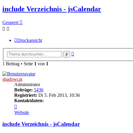
include Verzeichnis - jsCalendar
Gesperrt
Druckansicht
Erweiterte
Suche
Suche
1 Beitrag • Seite
1
von
1
shadowcat
Administrator
Beiträge:
5436
Registriert:
Di 5. Feb 2013, 10:36
Kontaktdaten:
Kontaktdaten
von
Website
shadowcat
include Verzeichnis - jsCalendar