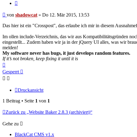
Zitieren
Beitrag
von
shadowcat
»
Do 12. Mär 2015, 13:53
Das hier ist ein "Crosspost", das erlaube ich mir in diesem Ausnahmef
Im ollen include-Verzeichnis, das wir aus Kompatibilitätsgründen noch
eingestellt... Zudem haben wir ja in der jQuery UI alles, was wir br
melden!
My software never has bugs, it just develops random features.
If it’s not broken, keep fixing it until it is
Nach
oben
Gesperrt
Druckansicht
1 Beitrag • Seite
1
von
1
Zurück zu „Website Baker 2.8.3 (archiviert)“
Gehe zu
BlackCat CMS v1.x