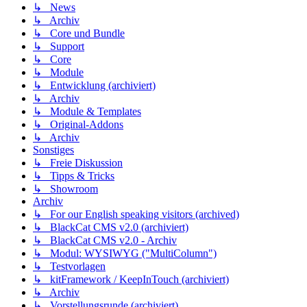
↳ News
↳ Archiv
↳ Core und Bundle
↳ Support
↳ Core
↳ Module
↳ Entwicklung (archiviert)
↳ Archiv
↳ Module & Templates
↳ Original-Addons
↳ Archiv
Sonstiges
↳ Freie Diskussion
↳ Tipps & Tricks
↳ Showroom
Archiv
↳ For our English speaking visitors (archived)
↳ BlackCat CMS v2.0 (archiviert)
↳ BlackCat CMS v2.0 - Archiv
↳ Modul: WYSIWYG ("MultiColumn")
↳ Testvorlagen
↳ kitFramework / KeepInTouch (archiviert)
↳ Archiv
↳ Vorstellungsrunde (archiviert)