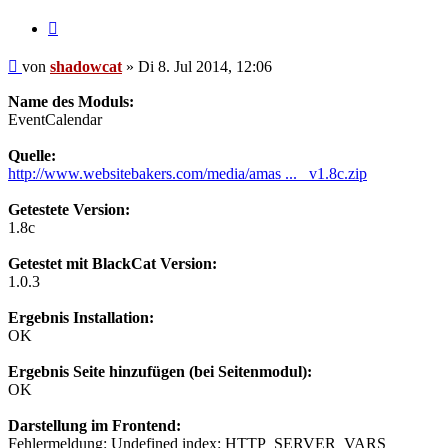
Zitieren
Beitrag
von
shadowcat
»
Di 8. Jul 2014, 12:06
Name des Moduls:
EventCalendar
Quelle:
http://www.websitebakers.com/media/amas ... _v1.8c.zip
Getestete Version:
1.8c
Getestet mit BlackCat Version:
1.0.3
Ergebnis Installation:
OK
Ergebnis Seite hinzufügen (bei Seitenmodul):
OK
Darstellung im Frontend:
Fehlermeldung: Undefined index: HTTP_SERVER_VARS