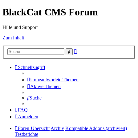
BlackCat CMS Forum
Hilfe und Support
Zum Inhalt
Erweiterte
Suche
Suche
Schnellzugriff
Unbeantwortete Themen
Aktive Themen
Suche
FAQ
Anmelden
Foren-Übersicht
Archiv
Kompatible Addons (archiviert)
Testberichte