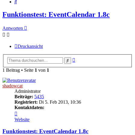
Suche
Funktionstest: EventCalendar 1.8c
Antworten
Druckansicht
Erweiterte
Suche
Suche
1 Beitrag • Seite
1
von
1
shadowcat
Administrator
Beiträge:
5435
Registriert:
Di 5. Feb 2013, 10:36
Kontaktdaten:
Kontaktdaten
von
Website
shadowcat
Funktionstest: EventCalendar 1.8c