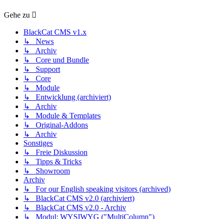
Gehe zu
BlackCat CMS v1.x
↳ News
↳ Archiv
↳ Core und Bundle
↳ Support
↳ Core
↳ Module
↳ Entwicklung (archiviert)
↳ Archiv
↳ Module & Templates
↳ Original-Addons
↳ Archiv
Sonstiges
↳ Freie Diskussion
↳ Tipps & Tricks
↳ Showroom
Archiv
↳ For our English speaking visitors (archived)
↳ BlackCat CMS v2.0 (archiviert)
↳ BlackCat CMS v2.0 - Archiv
↳ Modul: WYSIWYG ("MultiColumn")