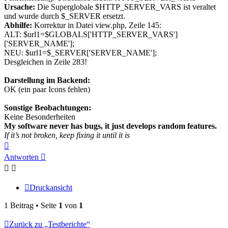
Ursache:
Die Superglobale $HTTP_SERVER_VARS ist veraltet
und wurde durch $_SERVER ersetzt.
Abhilfe:
Korrektur in Datei view.php, Zeile 145:
ALT: $url1=$GLOBALS['HTTP_SERVER_VARS']
['SERVER_NAME'];
NEU: $url1=$_SERVER['SERVER_NAME'];
Desgleichen in Zeile 283!
Darstellung im Backend:
OK (ein paar Icons fehlen)
Sonstige Beobachtungen:
Keine Besonderheiten
My software never has bugs, it just develops random features.
If it’s not broken, keep fixing it until it is
Nach
oben
Antworten
Druckansicht
1 Beitrag • Seite
1
von
1
Zurück zu „Testberichte“