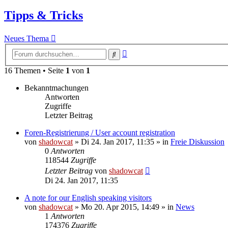
Tipps & Tricks
Neues Thema
Erweiterte
Suche
Suche
16 Themen • Seite
1
von
1
Bekanntmachungen
Antworten
Zugriffe
Letzter Beitrag
Foren-Registrierung / User account registration
von
shadowcat
»
Di 24. Jan 2017, 11:35
» in
Freie Diskussion
0
Antworten
118544
Zugriffe
Letzter Beitrag
von
shadowcat
Di 24. Jan 2017, 11:35
A note for our English speaking visitors
von
shadowcat
»
Mo 20. Apr 2015, 14:49
» in
News
1
Antworten
174376
Zugriffe