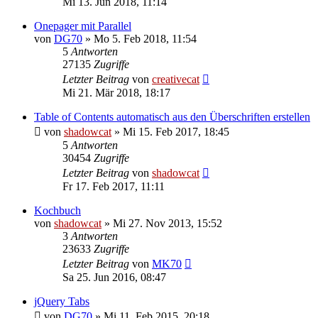
Mi 13. Jun 2018, 11:14
Onepager mit Parallel
von
DG70
»
Mo 5. Feb 2018, 11:54
5
Antworten
27135
Zugriffe
Letzter Beitrag
von
creativecat
Mi 21. Mär 2018, 18:17
Table of Contents automatisch aus den Überschriften erstellen
von
shadowcat
»
Mi 15. Feb 2017, 18:45
5
Antworten
30454
Zugriffe
Letzter Beitrag
von
shadowcat
Fr 17. Feb 2017, 11:11
Kochbuch
von
shadowcat
»
Mi 27. Nov 2013, 15:52
3
Antworten
23633
Zugriffe
Letzter Beitrag
von
MK70
Sa 25. Jun 2016, 08:47
jQuery Tabs
von
DG70
»
Mi 11. Feb 2015, 20:18