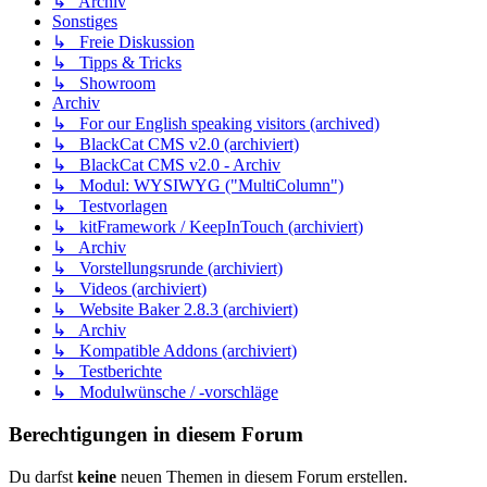
↳ Archiv
Sonstiges
↳ Freie Diskussion
↳ Tipps & Tricks
↳ Showroom
Archiv
↳ For our English speaking visitors (archived)
↳ BlackCat CMS v2.0 (archiviert)
↳ BlackCat CMS v2.0 - Archiv
↳ Modul: WYSIWYG ("MultiColumn")
↳ Testvorlagen
↳ kitFramework / KeepInTouch (archiviert)
↳ Archiv
↳ Vorstellungsrunde (archiviert)
↳ Videos (archiviert)
↳ Website Baker 2.8.3 (archiviert)
↳ Archiv
↳ Kompatible Addons (archiviert)
↳ Testberichte
↳ Modulwünsche / -vorschläge
Berechtigungen in diesem Forum
Du darfst
keine
neuen Themen in diesem Forum erstellen.