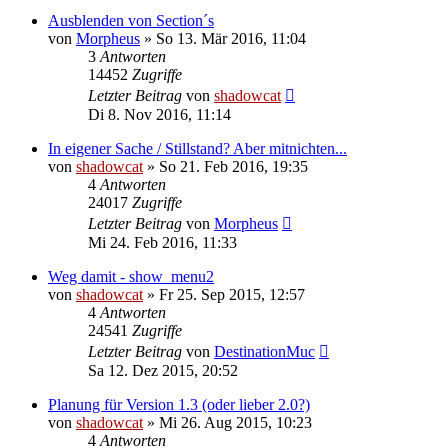
Ausblenden von Section´s
von
Morpheus
»
So 13. Mär 2016, 11:04
3
Antworten
14452
Zugriffe
Letzter Beitrag
von
shadowcat
Di 8. Nov 2016, 11:14
In eigener Sache / Stillstand? Aber mitnichten...
von
shadowcat
»
So 21. Feb 2016, 19:35
4
Antworten
24017
Zugriffe
Letzter Beitrag
von
Morpheus
Mi 24. Feb 2016, 11:33
Weg damit - show_menu2
von
shadowcat
»
Fr 25. Sep 2015, 12:57
4
Antworten
24541
Zugriffe
Letzter Beitrag
von
DestinationMuc
Sa 12. Dez 2015, 20:52
Planung für Version 1.3 (oder lieber 2.0?)
von
shadowcat
»
Mi 26. Aug 2015, 10:23
4
Antworten