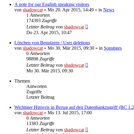
A note for our English speaking visitors
von
shadowcat
»
Mo 20. Apr 2015, 14:49
» in
News
1
Antworten
174393
Zugriffe
Letzter Beitrag
von
shadowcat
Do 23. Apr 2015, 10:47
Löschen von Benutzern / User deletions
von
shadowcat
»
Mo 30. Mär 2015, 09:30
» in
Sonstiges
0
Antworten
98898
Zugriffe
Letzter Beitrag
von
shadowcat
Mo 30. Mär 2015, 09:30
Themen
Antworten
Zugriffe
Letzter Beitrag
Wichtiger Hinweis in Bezug auf den Datenbankzugriff (BC 1.2
von
shadowcat
»
Mo 13. Jul 2015, 17:00
0
Antworten
13383
Zugriffe
Letzter Beitrag
von
shadowcat