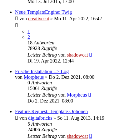
Mo 13. Jul 2015, 17:00
Neue TemplateEngine: Twig
von
creativecat
»
Mo 11. Apr 2022, 16:42
1
2
18
Antworten
78928
Zugriffe
Letzter Beitrag
von
shadowcat
Di 19. Apr 2022, 12:44
Frische Installation --> Log
von
Morpheus
»
Do 2. Dez 2021, 08:00
0
Antworten
15061
Zugriffe
Letzter Beitrag
von
Morpheus
Do 2. Dez 2021, 08:00
Feature-Request: Template-Optionen
von
digitalbricks
»
So 11. Aug 2013, 14:19
5
Antworten
24906
Zugriffe
Letzter Beitrag
von
shadowcat