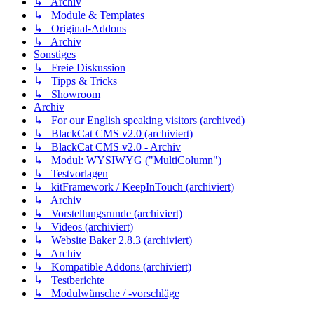
↳ Archiv
↳ Module & Templates
↳ Original-Addons
↳ Archiv
Sonstiges
↳ Freie Diskussion
↳ Tipps & Tricks
↳ Showroom
Archiv
↳ For our English speaking visitors (archived)
↳ BlackCat CMS v2.0 (archiviert)
↳ BlackCat CMS v2.0 - Archiv
↳ Modul: WYSIWYG ("MultiColumn")
↳ Testvorlagen
↳ kitFramework / KeepInTouch (archiviert)
↳ Archiv
↳ Vorstellungsrunde (archiviert)
↳ Videos (archiviert)
↳ Website Baker 2.8.3 (archiviert)
↳ Archiv
↳ Kompatible Addons (archiviert)
↳ Testberichte
↳ Modulwünsche / -vorschläge