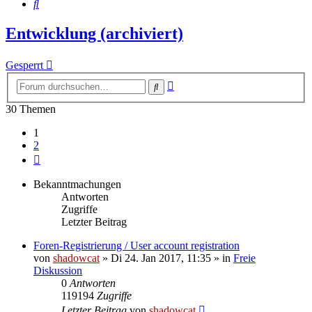
Suche
Entwicklung (archiviert)
Gesperrt
Erweiterte
Suche
Suche
30 Themen
1
2
Nächste
Bekanntmachungen
Antworten
Zugriffe
Letzter Beitrag
Foren-Registrierung / User account registration
von
shadowcat
»
Di 24. Jan 2017, 11:35
» in
Freie
Diskussion
0
Antworten
119194
Zugriffe
Letzter Beitrag
von
shadowcat