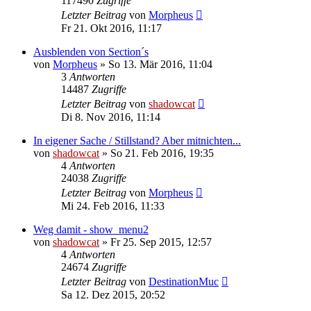
117490
Zugriffe
Letzter Beitrag
von
Morpheus
Fr 21. Okt 2016, 11:17
Ausblenden von Section´s
von
Morpheus
»
So 13. Mär 2016, 11:04
3
Antworten
14487
Zugriffe
Letzter Beitrag
von
shadowcat
Di 8. Nov 2016, 11:14
In eigener Sache / Stillstand? Aber mitnichten...
von
shadowcat
»
So 21. Feb 2016, 19:35
4
Antworten
24038
Zugriffe
Letzter Beitrag
von
Morpheus
Mi 24. Feb 2016, 11:33
Weg damit - show_menu2
von
shadowcat
»
Fr 25. Sep 2015, 12:57
4
Antworten
24674
Zugriffe
Letzter Beitrag
von
DestinationMuc
Sa 12. Dez 2015, 20:52