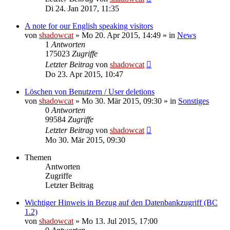
Di 24. Jan 2017, 11:35
A note for our English speaking visitors
von
shadowcat
»
Mo 20. Apr 2015, 14:49
» in
News
1
Antworten
175023
Zugriffe
Letzter Beitrag
von
shadowcat
Do 23. Apr 2015, 10:47
Löschen von Benutzern / User deletions
von
shadowcat
»
Mo 30. Mär 2015, 09:30
» in
Sonstiges
0
Antworten
99584
Zugriffe
Letzter Beitrag
von
shadowcat
Mo 30. Mär 2015, 09:30
Themen
Antworten
Zugriffe
Letzter Beitrag
Wichtiger Hinweis in Bezug auf den Datenbankzugriff (BC
1.2)
von
shadowcat
»
Mo 13. Jul 2015, 17:00