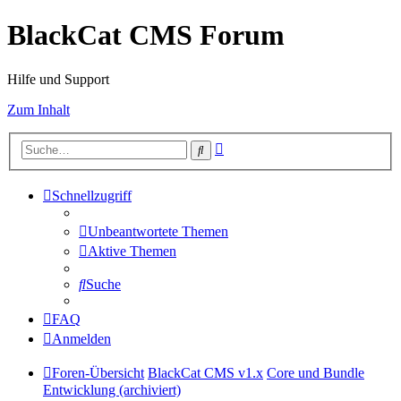
BlackCat CMS Forum
Hilfe und Support
Zum Inhalt
Erweiterte
Suche
Suche
Schnellzugriff
Unbeantwortete Themen
Aktive Themen
Suche
FAQ
Anmelden
Foren-Übersicht
BlackCat CMS v1.x
Core und Bundle
Entwicklung (archiviert)