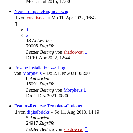
Mo 13. Jul 2015, 17:00
Neue TemplateEngine: Twig
von
creativecat
»
Mo 11. Apr 2022, 16:42
1
2
18
Antworten
79005
Zugriffe
Letzter Beitrag
von
shadowcat
Di 19. Apr 2022, 12:44
Frische Installation --> Log
von
Morpheus
»
Do 2. Dez 2021, 08:00
0
Antworten
15091
Zugriffe
Letzter Beitrag
von
Morpheus
Do 2. Dez 2021, 08:00
Feature-Request: Template-Optionen
von
digitalbricks
»
So 11. Aug 2013, 14:19
5
Antworten
24917
Zugriffe
Letzter Beitrag
von
shadowcat