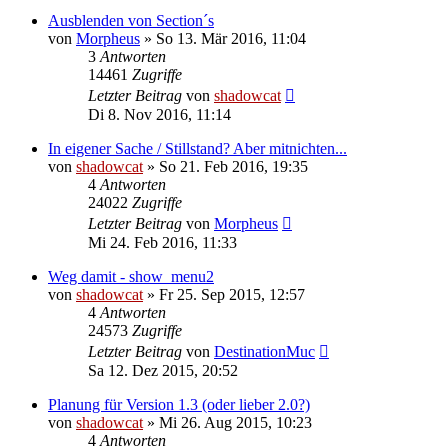
Ausblenden von Section´s
von
Morpheus
»
So 13. Mär 2016, 11:04
3
Antworten
14461
Zugriffe
Letzter Beitrag
von
shadowcat
Di 8. Nov 2016, 11:14
In eigener Sache / Stillstand? Aber mitnichten...
von
shadowcat
»
So 21. Feb 2016, 19:35
4
Antworten
24022
Zugriffe
Letzter Beitrag
von
Morpheus
Mi 24. Feb 2016, 11:33
Weg damit - show_menu2
von
shadowcat
»
Fr 25. Sep 2015, 12:57
4
Antworten
24573
Zugriffe
Letzter Beitrag
von
DestinationMuc
Sa 12. Dez 2015, 20:52
Planung für Version 1.3 (oder lieber 2.0?)
von
shadowcat
»
Mi 26. Aug 2015, 10:23
4
Antworten