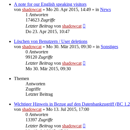
A note for our English speaking visitors
von
shadowcat
»
Mo 20. Apr 2015, 14:49
» in
News
1
Antworten
174623
Zugriffe
Letzter Beitrag
von
shadowcat
Do 23. Apr 2015, 10:47
Löschen von Benutzern / User deletions
von
shadowcat
»
Mo 30. Mär 2015, 09:30
» in
Sonstiges
0
Antworten
99120
Zugriffe
Letzter Beitrag
von
shadowcat
Mo 30. Mär 2015, 09:30
Themen
Antworten
Zugriffe
Letzter Beitrag
Wichtiger Hinweis in Bezug auf den Datenbankzugriff (BC 1.2
von
shadowcat
»
Mo 13. Jul 2015, 17:00
0
Antworten
13397
Zugriffe
Letzter Beitrag
von
shadowcat