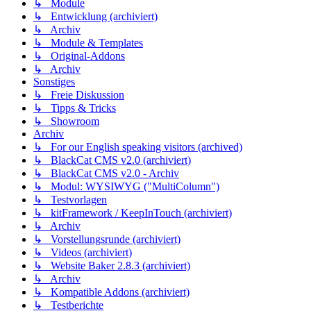
↳ Module
↳ Entwicklung (archiviert)
↳ Archiv
↳ Module & Templates
↳ Original-Addons
↳ Archiv
Sonstiges
↳ Freie Diskussion
↳ Tipps & Tricks
↳ Showroom
Archiv
↳ For our English speaking visitors (archived)
↳ BlackCat CMS v2.0 (archiviert)
↳ BlackCat CMS v2.0 - Archiv
↳ Modul: WYSIWYG ("MultiColumn")
↳ Testvorlagen
↳ kitFramework / KeepInTouch (archiviert)
↳ Archiv
↳ Vorstellungsrunde (archiviert)
↳ Videos (archiviert)
↳ Website Baker 2.8.3 (archiviert)
↳ Archiv
↳ Kompatible Addons (archiviert)
↳ Testberichte