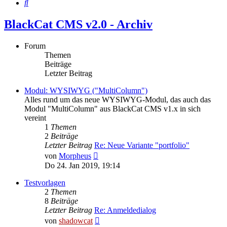
Suche
BlackCat CMS v2.0 - Archiv
Forum
Themen
Beiträge
Letzter Beitrag
Modul: WYSIWYG ("MultiColumn")
Alles rund um das neue WYSIWYG-Modul, das auch das
Modul "MultiColumn" aus BlackCat CMS v1.x in sich
vereint
1
Themen
2
Beiträge
Letzter Beitrag
Re: Neue Variante "portfolio"
Neuester
von
Morpheus
Beitrag
Do 24. Jan 2019, 19:14
Testvorlagen
2
Themen
8
Beiträge
Letzter Beitrag
Re: Anmeldedialog
Neuester
von
shadowcat