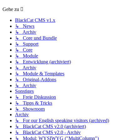
Gehe zu
BlackCat CMS v1.x
↳ News
↳ Archiv
↳ Core und Bundle
↳ Support
↳ Core
↳ Module
↳ Entwicklung (archiviert)
↳ Archiv
↳ Module & Templates
↳ Original-Addons
↳ Archiv
Sonstiges
↳ Freie Diskussion
↳ Tipps & Tricks
↳ Showroom
Archiv
↳ For our English speaking visitors (archived)
↳ BlackCat CMS v2.0 (archiviert)
↳ BlackCat CMS v2.0 - Archiv
↳ Modul: WYSIWYG ("MultiColumn")