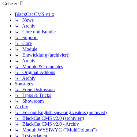
Gehe zu
BlackCat CMS v1.x
↳ News
↳ Archiv
↳ Core und Bundle
↳ Support
↳ Core
↳ Module
↳ Entwicklung (archiviert)
↳ Archiv
↳ Module & Templates
↳ Original-Addons
↳ Archiv
Sonstiges
↳ Freie Diskussion
↳ Tipps & Tricks
↳ Showroom
Archiv
↳ For our English speaking visitors (archived)
↳ BlackCat CMS v2.0 (archiviert)
↳ BlackCat CMS v2.0 - Archiv
↳ Modul: WYSIWYG ("MultiColumn")
↳ Testvorlagen