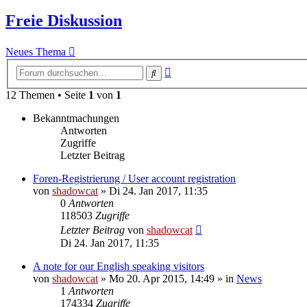
Freie Diskussion
Neues Thema
Erweiterte
Suche
Suche
12 Themen • Seite
1
von
1
Bekanntmachungen
Antworten
Zugriffe
Letzter Beitrag
Foren-Registrierung / User account registration
von
shadowcat
»
Di 24. Jan 2017, 11:35
0
Antworten
118503
Zugriffe
Letzter Beitrag
von
shadowcat
Di 24. Jan 2017, 11:35
A note for our English speaking visitors
von
shadowcat
»
Mo 20. Apr 2015, 14:49
» in
News
1
Antworten
174334
Zugriffe