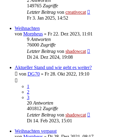
2
Antworten
149765
Zugriffe
Letzter Beitrag
von
creativecat
Fr 3. Jan 2025, 14:52
Weihnachten
von
Morpheus
»
Fr 22. Dez 2023, 11:01
9
Antworten
76000
Zugriffe
Letzter Beitrag
von
shadowcat
Di 24. Dez 2024, 19:08
Aktueller Stand und wie geht es weiter?
von
DG70
»
Fr 28. Okt 2022, 19:10
1
2
3
20
Antworten
401812
Zugriffe
Letzter Beitrag
von
shadowcat
Di 14. Feb 2023, 15:01
Weihnachten verpasst
von
Morpheus
»
Di 28. Dez 2021, 08:17