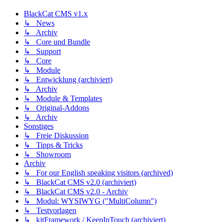
BlackCat CMS v1.x
↳ News
↳ Archiv
↳ Core und Bundle
↳ Support
↳ Core
↳ Module
↳ Entwicklung (archiviert)
↳ Archiv
↳ Module & Templates
↳ Original-Addons
↳ Archiv
Sonstiges
↳ Freie Diskussion
↳ Tipps & Tricks
↳ Showroom
Archiv
↳ For our English speaking visitors (archived)
↳ BlackCat CMS v2.0 (archiviert)
↳ BlackCat CMS v2.0 - Archiv
↳ Modul: WYSIWYG ("MultiColumn")
↳ Testvorlagen
↳ kitFramework / KeepInTouch (archiviert)