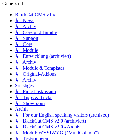
Gehe zu
BlackCat CMS v1.x
↳ News
↳ Archiv
↳ Core und Bundle
↳ Support
↳ Core
↳ Module
↳ Entwicklung (archiviert)
↳ Archiv
↳ Module & Templates
↳ Original-Addons
↳ Archiv
Sonstiges
↳ Freie Diskussion
↳ Tipps & Tricks
↳ Showroom
Archiv
↳ For our English speaking visitors (archived)
↳ BlackCat CMS v2.0 (archiviert)
↳ BlackCat CMS v2.0 - Archiv
↳ Modul: WYSIWYG ("MultiColumn")
↳ Testvorlagen