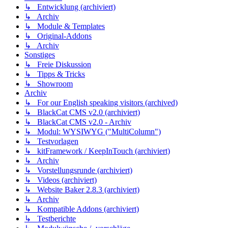
↳ Entwicklung (archiviert)
↳ Archiv
↳ Module & Templates
↳ Original-Addons
↳ Archiv
Sonstiges
↳ Freie Diskussion
↳ Tipps & Tricks
↳ Showroom
Archiv
↳ For our English speaking visitors (archived)
↳ BlackCat CMS v2.0 (archiviert)
↳ BlackCat CMS v2.0 - Archiv
↳ Modul: WYSIWYG ("MultiColumn")
↳ Testvorlagen
↳ kitFramework / KeepInTouch (archiviert)
↳ Archiv
↳ Vorstellungsrunde (archiviert)
↳ Videos (archiviert)
↳ Website Baker 2.8.3 (archiviert)
↳ Archiv
↳ Kompatible Addons (archiviert)
↳ Testberichte