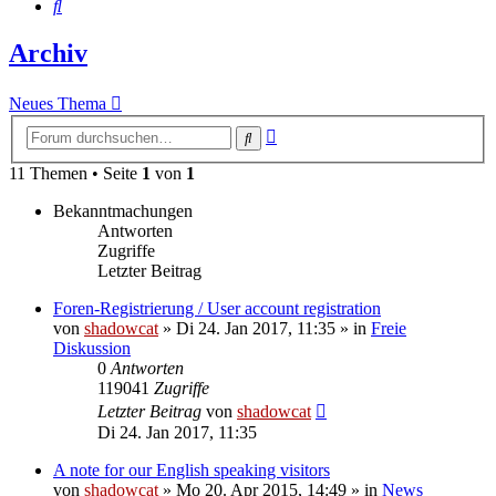
Suche
Archiv
Neues Thema
Erweiterte
Suche
Suche
11 Themen • Seite
1
von
1
Bekanntmachungen
Antworten
Zugriffe
Letzter Beitrag
Foren-Registrierung / User account registration
von
shadowcat
»
Di 24. Jan 2017, 11:35
» in
Freie
Diskussion
0
Antworten
119041
Zugriffe
Letzter Beitrag
von
shadowcat
Di 24. Jan 2017, 11:35
A note for our English speaking visitors
von
shadowcat
»
Mo 20. Apr 2015, 14:49
» in
News