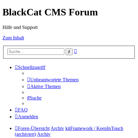
BlackCat CMS Forum
Hilfe und Support
Zum Inhalt
Erweiterte
Suche
Suche
Schnellzugriff
Unbeantwortete Themen
Aktive Themen
Suche
FAQ
Anmelden
Foren-Übersicht
Archiv
kitFramework / KeepInTouch
(archiviert)
Archiv