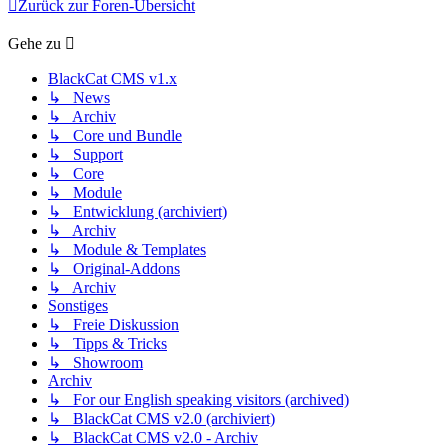
Zurück zur Foren-Übersicht
Gehe zu
BlackCat CMS v1.x
↳ News
↳ Archiv
↳ Core und Bundle
↳ Support
↳ Core
↳ Module
↳ Entwicklung (archiviert)
↳ Archiv
↳ Module & Templates
↳ Original-Addons
↳ Archiv
Sonstiges
↳ Freie Diskussion
↳ Tipps & Tricks
↳ Showroom
Archiv
↳ For our English speaking visitors (archived)
↳ BlackCat CMS v2.0 (archiviert)
↳ BlackCat CMS v2.0 - Archiv