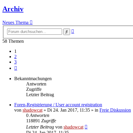
Archiv
Neues Thema
Erweiterte
Suche
Suche
58 Themen
1
2
3
Nächste
Bekanntmachungen
Antworten
Zugriffe
Letzter Beitrag
Foren-Registrierung / User account registration
von
shadowcat
»
Di 24. Jan 2017, 11:35
» in
Freie Diskussion
0
Antworten
118891
Zugriffe
Letzter Beitrag
von
shadowcat
Di 24. Jan 2017, 11:35