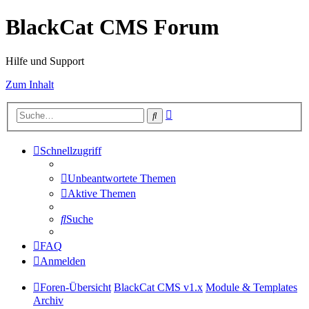
BlackCat CMS Forum
Hilfe und Support
Zum Inhalt
Erweiterte
Suche
Suche
Schnellzugriff
Unbeantwortete Themen
Aktive Themen
Suche
FAQ
Anmelden
Foren-Übersicht
BlackCat CMS v1.x
Module & Templates
Archiv