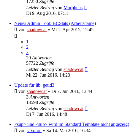
17250
Zugriffe
Letzter Beitrag
von
Morpheus
Di 9. Aug 2016, 07:11
Neues Admin-Tool: BCStats (Arbeitsname)
von
shadowcat
»
Mi 1. Apr 2015, 15:45
1
2
3
29
Antworten
57722
Zugriffe
Letzter Beitrag
von
shadowcat
Mi 22. Jun 2016, 14:23
Update für lib_getid3
von
shadowcat
»
Di 7. Jun 2016, 13:44
3
Antworten
13598
Zugriffe
Letzter Beitrag
von
shadowcat
Di 7. Jun 2016, 14:48
<sup> und <sub> wird im Standard Template nicht angezeigt
von
saxofon
»
Sa 14. Mai 2016, 16:34