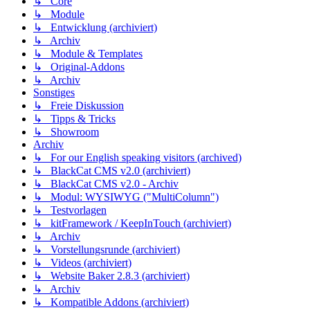
↳ Core
↳ Module
↳ Entwicklung (archiviert)
↳ Archiv
↳ Module & Templates
↳ Original-Addons
↳ Archiv
Sonstiges
↳ Freie Diskussion
↳ Tipps & Tricks
↳ Showroom
Archiv
↳ For our English speaking visitors (archived)
↳ BlackCat CMS v2.0 (archiviert)
↳ BlackCat CMS v2.0 - Archiv
↳ Modul: WYSIWYG ("MultiColumn")
↳ Testvorlagen
↳ kitFramework / KeepInTouch (archiviert)
↳ Archiv
↳ Vorstellungsrunde (archiviert)
↳ Videos (archiviert)
↳ Website Baker 2.8.3 (archiviert)
↳ Archiv
↳ Kompatible Addons (archiviert)