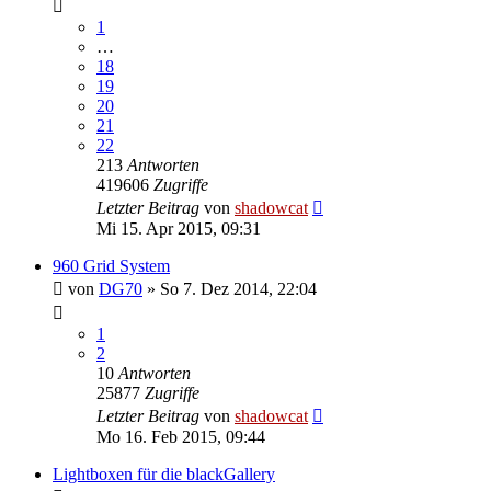
1
…
18
19
20
21
22
213
Antworten
419606
Zugriffe
Letzter Beitrag
von
shadowcat
Mi 15. Apr 2015, 09:31
960 Grid System
von
DG70
»
So 7. Dez 2014, 22:04
1
2
10
Antworten
25877
Zugriffe
Letzter Beitrag
von
shadowcat
Mo 16. Feb 2015, 09:44
Lightboxen für die blackGallery