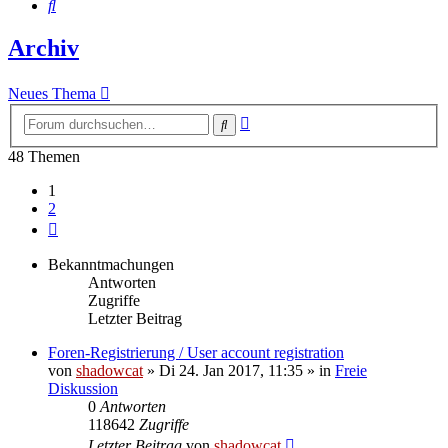
Suche
Archiv
Neues Thema
Erweiterte
Suche
Suche
48 Themen
1
2
Nächste
Bekanntmachungen
Antworten
Zugriffe
Letzter Beitrag
Foren-Registrierung / User account registration
von
shadowcat
»
Di 24. Jan 2017, 11:35
» in
Freie
Diskussion
0
Antworten
118642
Zugriffe
Letzter Beitrag
von
shadowcat