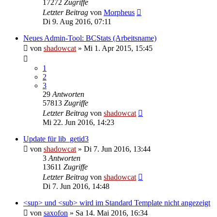
17272
Zugriffe
Letzter Beitrag
von
Morpheus
Di 9. Aug 2016, 07:11
Neues Admin-Tool: BCStats (Arbeitsname)
von
shadowcat
»
Mi 1. Apr 2015, 15:45
1
2
3
29
Antworten
57813
Zugriffe
Letzter Beitrag
von
shadowcat
Mi 22. Jun 2016, 14:23
Update für lib_getid3
von
shadowcat
»
Di 7. Jun 2016, 13:44
3
Antworten
13611
Zugriffe
Letzter Beitrag
von
shadowcat
Di 7. Jun 2016, 14:48
<sup> und <sub> wird im Standard Template nicht angezeigt
von
saxofon
»
Sa 14. Mai 2016, 16:34