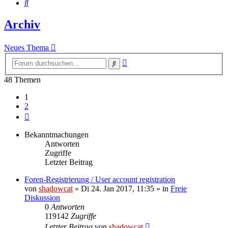
Suche
Archiv
Neues Thema
Erweiterte
Suche
Suche
48 Themen
1
2
Nächste
Bekanntmachungen
Antworten
Zugriffe
Letzter Beitrag
Foren-Registrierung / User account registration
von
shadowcat
»
Di 24. Jan 2017, 11:35
» in
Freie
Diskussion
0
Antworten
119142
Zugriffe
Letzter Beitrag
von
shadowcat