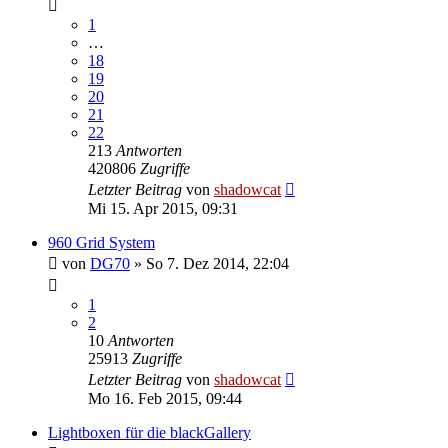
1
…
18
19
20
21
22
213
Antworten
420806
Zugriffe
Letzter Beitrag
von
shadowcat
Mi 15. Apr 2015, 09:31
960 Grid System
von
DG70
»
So 7. Dez 2014, 22:04
1
2
10
Antworten
25913
Zugriffe
Letzter Beitrag
von
shadowcat
Mo 16. Feb 2015, 09:44
Lightboxen für die blackGallery