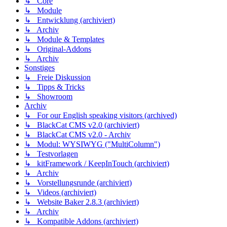
↳ Core
↳ Module
↳ Entwicklung (archiviert)
↳ Archiv
↳ Module & Templates
↳ Original-Addons
↳ Archiv
Sonstiges
↳ Freie Diskussion
↳ Tipps & Tricks
↳ Showroom
Archiv
↳ For our English speaking visitors (archived)
↳ BlackCat CMS v2.0 (archiviert)
↳ BlackCat CMS v2.0 - Archiv
↳ Modul: WYSIWYG ("MultiColumn")
↳ Testvorlagen
↳ kitFramework / KeepInTouch (archiviert)
↳ Archiv
↳ Vorstellungsrunde (archiviert)
↳ Videos (archiviert)
↳ Website Baker 2.8.3 (archiviert)
↳ Archiv
↳ Kompatible Addons (archiviert)