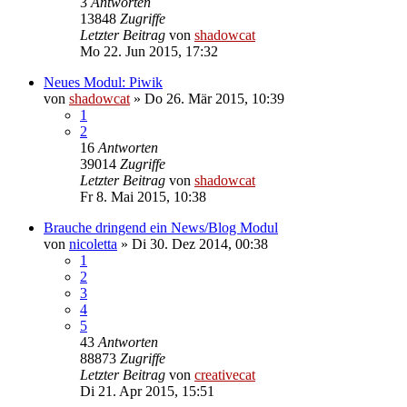
3
Antworten
13848
Zugriffe
Letzter Beitrag
von
shadowcat
Mo 22. Jun 2015, 17:32
Neues Modul: Piwik
von
shadowcat
»
Do 26. Mär 2015, 10:39
1
2
16
Antworten
39014
Zugriffe
Letzter Beitrag
von
shadowcat
Fr 8. Mai 2015, 10:38
Brauche dringend ein News/Blog Modul
von
nicoletta
»
Di 30. Dez 2014, 00:38
1
2
3
4
5
43
Antworten
88873
Zugriffe
Letzter Beitrag
von
creativecat
Di 21. Apr 2015, 15:51