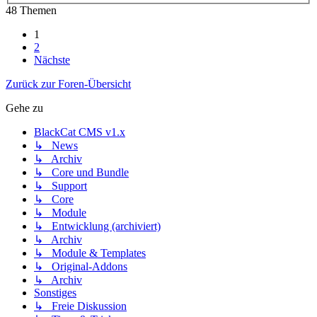
48 Themen
1
2
Nächste
Zurück zur Foren-Übersicht
Gehe zu
BlackCat CMS v1.x
↳ News
↳ Archiv
↳ Core und Bundle
↳ Support
↳ Core
↳ Module
↳ Entwicklung (archiviert)
↳ Archiv
↳ Module & Templates
↳ Original-Addons
↳ Archiv
Sonstiges
↳ Freie Diskussion