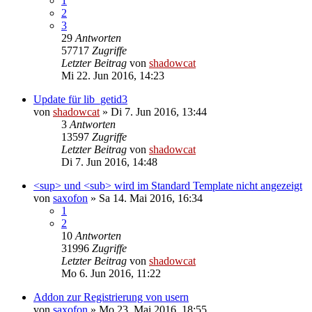
1
2
3
29
Antworten
57717
Zugriffe
Letzter Beitrag
von
shadowcat
Mi 22. Jun 2016, 14:23
Update für lib_getid3
von
shadowcat
»
Di 7. Jun 2016, 13:44
3
Antworten
13597
Zugriffe
Letzter Beitrag
von
shadowcat
Di 7. Jun 2016, 14:48
<sup> und <sub> wird im Standard Template nicht angezeigt
von
saxofon
»
Sa 14. Mai 2016, 16:34
1
2
10
Antworten
31996
Zugriffe
Letzter Beitrag
von
shadowcat
Mo 6. Jun 2016, 11:22
Addon zur Registrierung von usern
von
saxofon
»
Mo 23. Mai 2016, 18:55