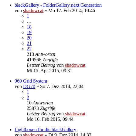
blackGallery - FolderGallery next Generation
von
shadowcat
»
Mo 17. Feb 2014, 10:46
1
…
18
19
20
21
22
213
Antworten
419566
Zugriffe
Letzter Beitrag
von
shadowcat
Mi 15. Apr 2015, 09:31
960 Grid System
von
DG70
»
So 7. Dez 2014, 22:04
1
2
10
Antworten
25873
Zugriffe
Letzter Beitrag
von
shadowcat
Mo 16. Feb 2015, 09:44
Lightboxen für die blackGallery
von
shadowcat
»
Di 9. Dez 2014, 14:32