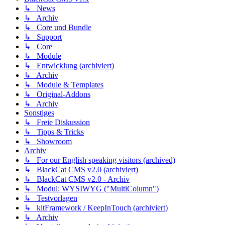
↳ News
↳ Archiv
↳ Core und Bundle
↳ Support
↳ Core
↳ Module
↳ Entwicklung (archiviert)
↳ Archiv
↳ Module & Templates
↳ Original-Addons
↳ Archiv
Sonstiges
↳ Freie Diskussion
↳ Tipps & Tricks
↳ Showroom
Archiv
↳ For our English speaking visitors (archived)
↳ BlackCat CMS v2.0 (archiviert)
↳ BlackCat CMS v2.0 - Archiv
↳ Modul: WYSIWYG ("MultiColumn")
↳ Testvorlagen
↳ kitFramework / KeepInTouch (archiviert)
↳ Archiv