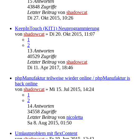
15
Antworten
43848
Zugriffe
Letzter Beitrag
von
shadowcat
Di 27. Okt 2015, 10:26
KeepInTouch (KIT1) Neuprogrammierung
von
shadowcat
»
Di 20. Okt 2015, 11:07
1
2
13
Antworten
40529
Zugriffe
Letzter Beitrag
von
shadowcat
Di 11. Apr 2017, 18:46
phpManufaktur teilweise wieder online / phpManufaktur is
back online
von
shadowcat
»
Mi 15. Jul 2015, 14:24
1
2
14
Antworten
34558
Zugriffe
Letzter Beitrag
von
nicoletta
Sa 8. Aug 2015, 01:50
Umlautproblem mit flexContent
von
shadowcat
»
Fr 19. Jun 2015, 12:42