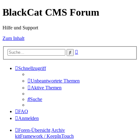
BlackCat CMS Forum
Hilfe und Support
Zum Inhalt
Erweiterte
Suche
Suche
Schnellzugriff
Unbeantwortete Themen
Aktive Themen
Suche
FAQ
Anmelden
Foren-Übersicht
Archiv
kitFramework / KeepInTouch