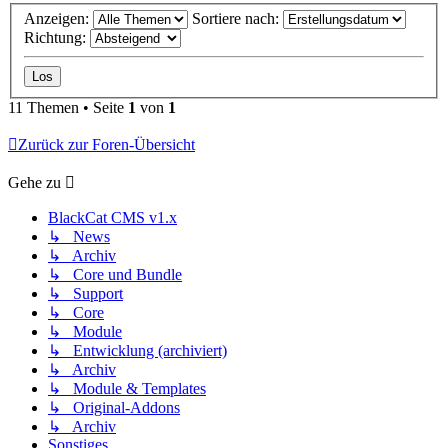
Anzeigen:
Sortiere nach:
Richtung:
11 Themen • Seite
1
von
1
Zurück zur Foren-Übersicht
Gehe zu
BlackCat CMS v1.x
↳ News
↳ Archiv
↳ Core und Bundle
↳ Support
↳ Core
↳ Module
↳ Entwicklung (archiviert)
↳ Archiv
↳ Module & Templates
↳ Original-Addons
↳ Archiv
Sonstiges