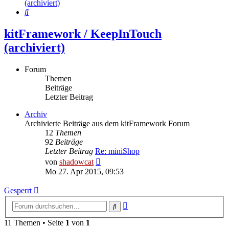
(archiviert)
Suche
kitFramework / KeepInTouch
(archiviert)
Forum
Themen
Beiträge
Letzter Beitrag
Archiv
Archivierte Beiträge aus dem kitFramework Forum
12
Themen
92
Beiträge
Letzter Beitrag
Re: miniShop
Neuester
von
shadowcat
Beitrag
Mo 27. Apr 2015, 09:53
Gesperrt
Erweiterte
Suche
Suche
11 Themen • Seite
1
von
1