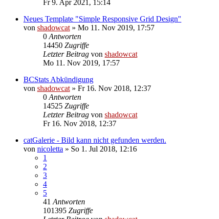
Fr 9. Apr 2021, 15:14
Neues Template "Simple Responsive Grid Design"
von
shadowcat
»
Mo 11. Nov 2019, 17:57
0
Antworten
14450
Zugriffe
Letzter Beitrag
von
shadowcat
Mo 11. Nov 2019, 17:57
BCStats Abkündigung
von
shadowcat
»
Fr 16. Nov 2018, 12:37
0
Antworten
14525
Zugriffe
Letzter Beitrag
von
shadowcat
Fr 16. Nov 2018, 12:37
catGalerie - Bild kann nicht gefunden werden.
von
nicoletta
»
So 1. Jul 2018, 12:16
1
2
3
4
5
41
Antworten
101395
Zugriffe