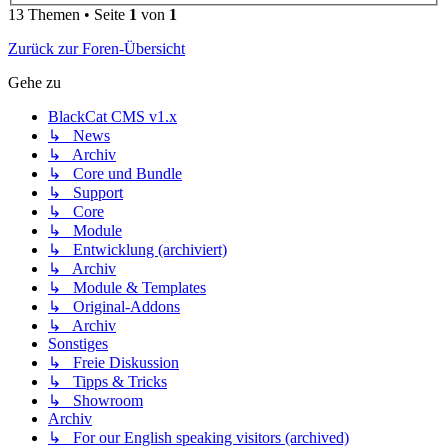
13 Themen • Seite
1
von
1
Zurück zur Foren-Übersicht
Gehe zu
BlackCat CMS v1.x
↳ News
↳ Archiv
↳ Core und Bundle
↳ Support
↳ Core
↳ Module
↳ Entwicklung (archiviert)
↳ Archiv
↳ Module & Templates
↳ Original-Addons
↳ Archiv
Sonstiges
↳ Freie Diskussion
↳ Tipps & Tricks
↳ Showroom
Archiv
↳ For our English speaking visitors (archived)