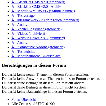
↳ BlackCat CMS v2.0 (archiviert)
↳ BlackCat CMS v2.0 - Archiv
↳ Modul: WYSIWYG ("MultiColumn")
↳ Testvorlagen
↳ kitFramework / KeepInTouch (archiviert)
↳ Archiv
↳ Vorstellungsrunde (archiviert)
↳ Videos (archiviert)
↳ Website Baker 2.8.3 (archiviert)
↳ Archiv
↳ Kompatible Addons (archiviert)
↳ Testberichte
↳ Modulwünsche / -vorschläge
Berechtigungen in diesem Forum
Du darfst
keine
neuen Themen in diesem Forum erstellen.
Du darfst
keine
Antworten zu Themen in diesem Forum erstellen.
Du darfst deine Beiträge in diesem Forum
nicht
ändern.
Du darfst deine Beiträge in diesem Forum
nicht
löschen.
Du darfst
keine
Dateianhänge in diesem Forum erstellen.
Foren-Übersicht
Alle Zeiten sind
UTC+01:00