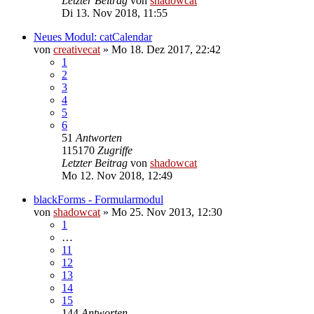
Letzter Beitrag
von
shadowcat
Di 13. Nov 2018, 11:55
Neues Modul: catCalendar
von
creativecat
»
Mo 18. Dez 2017, 22:42
1
2
3
4
5
6
51
Antworten
115170
Zugriffe
Letzter Beitrag
von
shadowcat
Mo 12. Nov 2018, 12:49
blackForms - Formularmodul
von
shadowcat
»
Mo 25. Nov 2013, 12:30
1
…
11
12
13
14
15
144
Antworten