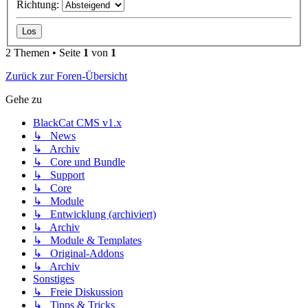
Richtung:
2 Themen • Seite
1
von
1
Zurück zur Foren-Übersicht
Gehe zu
BlackCat CMS v1.x
↳ News
↳ Archiv
↳ Core und Bundle
↳ Support
↳ Core
↳ Module
↳ Entwicklung (archiviert)
↳ Archiv
↳ Module & Templates
↳ Original-Addons
↳ Archiv
Sonstiges
↳ Freie Diskussion
↳ Tipps & Tricks