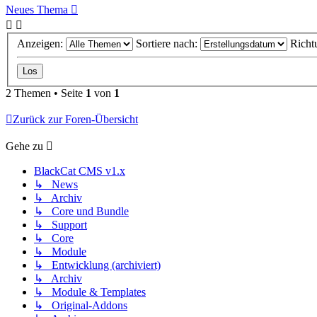
Neues Thema
Anzeigen:
Sortiere nach:
Richt
2 Themen • Seite
1
von
1
Zurück zur Foren-Übersicht
Gehe zu
BlackCat CMS v1.x
↳ News
↳ Archiv
↳ Core und Bundle
↳ Support
↳ Core
↳ Module
↳ Entwicklung (archiviert)
↳ Archiv
↳ Module & Templates
↳ Original-Addons