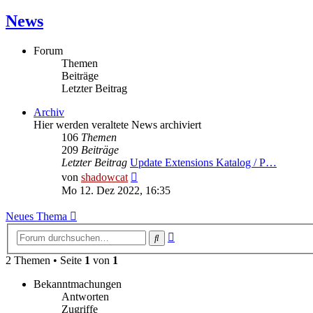
News
Forum
Themen
Beiträge
Letzter Beitrag
Archiv
Hier werden veraltete News archiviert
106
Themen
209
Beiträge
Letzter Beitrag
Update Extensions Katalog / P…
Neuester
von
shadowcat
Beitrag
Mo 12. Dez 2022, 16:35
Neues Thema
Erweiterte
Suche
Suche
2 Themen • Seite
1
von
1
Bekanntmachungen
Antworten
Zugriffe