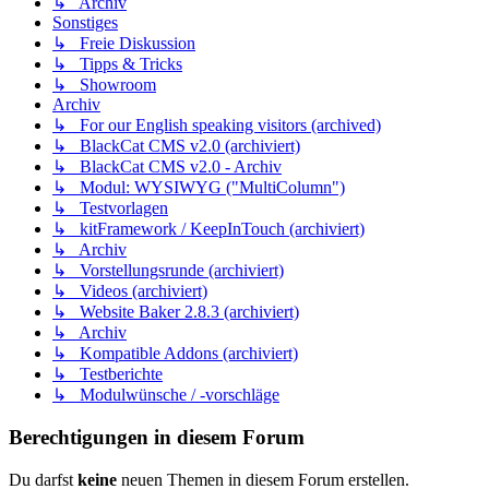
↳ Archiv
Sonstiges
↳ Freie Diskussion
↳ Tipps & Tricks
↳ Showroom
Archiv
↳ For our English speaking visitors (archived)
↳ BlackCat CMS v2.0 (archiviert)
↳ BlackCat CMS v2.0 - Archiv
↳ Modul: WYSIWYG ("MultiColumn")
↳ Testvorlagen
↳ kitFramework / KeepInTouch (archiviert)
↳ Archiv
↳ Vorstellungsrunde (archiviert)
↳ Videos (archiviert)
↳ Website Baker 2.8.3 (archiviert)
↳ Archiv
↳ Kompatible Addons (archiviert)
↳ Testberichte
↳ Modulwünsche / -vorschläge
Berechtigungen in diesem Forum
Du darfst
keine
neuen Themen in diesem Forum erstellen.