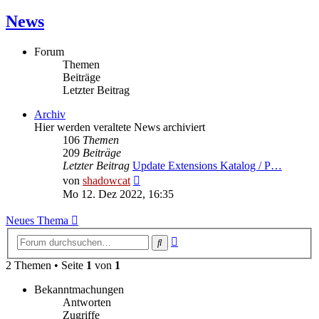
News
Forum
Themen
Beiträge
Letzter Beitrag
Archiv
Hier werden veraltete News archiviert
106
Themen
209
Beiträge
Letzter Beitrag
Update Extensions Katalog / P…
Neuester
von
shadowcat
Beitrag
Mo 12. Dez 2022, 16:35
Neues Thema
Erweiterte
Suche
Suche
2 Themen • Seite
1
von
1
Bekanntmachungen
Antworten
Zugriffe