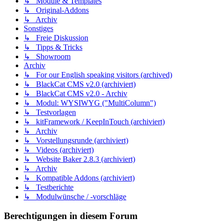
↳ Module & Templates
↳ Original-Addons
↳ Archiv
Sonstiges
↳ Freie Diskussion
↳ Tipps & Tricks
↳ Showroom
Archiv
↳ For our English speaking visitors (archived)
↳ BlackCat CMS v2.0 (archiviert)
↳ BlackCat CMS v2.0 - Archiv
↳ Modul: WYSIWYG ("MultiColumn")
↳ Testvorlagen
↳ kitFramework / KeepInTouch (archiviert)
↳ Archiv
↳ Vorstellungsrunde (archiviert)
↳ Videos (archiviert)
↳ Website Baker 2.8.3 (archiviert)
↳ Archiv
↳ Kompatible Addons (archiviert)
↳ Testberichte
↳ Modulwünsche / -vorschläge
Berechtigungen in diesem Forum