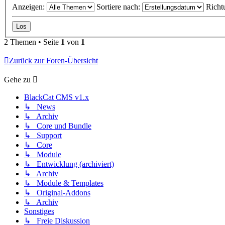
Anzeigen:
Sortiere nach:
Richt
2 Themen • Seite
1
von
1
Zurück zur Foren-Übersicht
Gehe zu
BlackCat CMS v1.x
↳ News
↳ Archiv
↳ Core und Bundle
↳ Support
↳ Core
↳ Module
↳ Entwicklung (archiviert)
↳ Archiv
↳ Module & Templates
↳ Original-Addons
↳ Archiv
Sonstiges
↳ Freie Diskussion