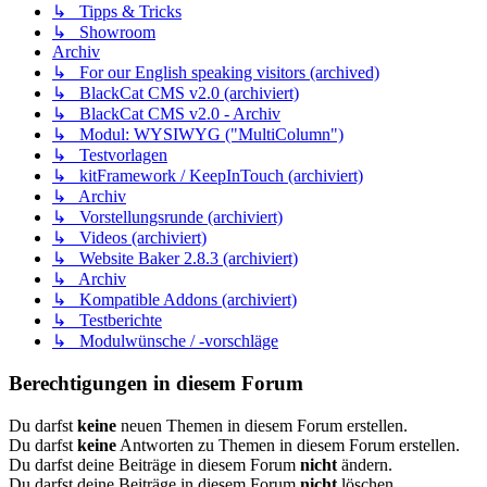
↳ Tipps & Tricks
↳ Showroom
Archiv
↳ For our English speaking visitors (archived)
↳ BlackCat CMS v2.0 (archiviert)
↳ BlackCat CMS v2.0 - Archiv
↳ Modul: WYSIWYG ("MultiColumn")
↳ Testvorlagen
↳ kitFramework / KeepInTouch (archiviert)
↳ Archiv
↳ Vorstellungsrunde (archiviert)
↳ Videos (archiviert)
↳ Website Baker 2.8.3 (archiviert)
↳ Archiv
↳ Kompatible Addons (archiviert)
↳ Testberichte
↳ Modulwünsche / -vorschläge
Berechtigungen in diesem Forum
Du darfst
keine
neuen Themen in diesem Forum erstellen.
Du darfst
keine
Antworten zu Themen in diesem Forum erstellen.
Du darfst deine Beiträge in diesem Forum
nicht
ändern.
Du darfst deine Beiträge in diesem Forum
nicht
löschen.