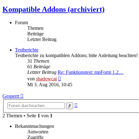
Kompatible Addons (archiviert)
Forum
Themen
Beiträge
Letzter Beitrag
Testberichte
Testberichte zu kompatiblen Addons; bitte Anleitung beachten!
31
Themen
61
Beiträge
Letzter Beitrag
Re: Funktionstest: mpForm 1.2…
Neuester
von
shadowcat
Beitrag
Mi 3. Aug 2016, 10:45
Gesperrt
Erweiterte
Suche
Suche
2 Themen • Seite
1
von
1
Bekanntmachungen
Antworten
Zugriffe