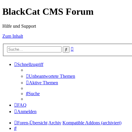
BlackCat CMS Forum
Hilfe und Support
Zum Inhalt
Erweiterte
Suche
Suche
Schnellzugriff
Unbeantwortete Themen
Aktive Themen
Suche
FAQ
Anmelden
Foren-Übersicht
Archiv
Kompatible Addons (archiviert)
Suche