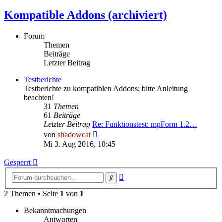
Kompatible Addons (archiviert)
Forum
Themen
Beiträge
Letzter Beitrag
Testberichte
Testberichte zu kompatiblen Addons; bitte Anleitung
beachten!
31
Themen
61
Beiträge
Letzter Beitrag
Re: Funktionstest: mpForm 1.2…
Neuester
von
shadowcat
Beitrag
Mi 3. Aug 2016, 10:45
Gesperrt
Erweiterte
Suche
Suche
2 Themen • Seite
1
von
1
Bekanntmachungen
Antworten