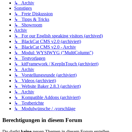
↳ Archiv
Sonstiges
↳ Freie Diskussion
↳ Tipps & Tricks
↳ Showroom
Archiv
↳ For our English speaking visitors (archived)
↳ BlackCat CMS v2.0 (archiviert)
↳ BlackCat CMS v2.0 - Archiv
↳ Modul: WYSIWYG ("MultiColumn")
↳ Testvorlagen
↳ kitFramework / KeepInTouch (archiviert)
↳ Archiv
↳ Vorstellungsrunde (archiviert)
↳ Videos (archiviert)
↳ Website Baker 2.8.3 (archiviert)
↳ Archiv
↳ Kompatible Addons (archiviert)
↳ Testberichte
↳ Modulwünsche / -vorschläge
Berechtigungen in diesem Forum
Du darfst
keine
neuen Themen in diesem Forum erstellen.