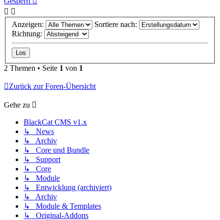
Gesperrt
Anzeigen:
Sortiere nach:
Richtung:
2 Themen • Seite
1
von
1
Zurück zur Foren-Übersicht
Gehe zu
BlackCat CMS v1.x
↳ News
↳ Archiv
↳ Core und Bundle
↳ Support
↳ Core
↳ Module
↳ Entwicklung (archiviert)
↳ Archiv
↳ Module & Templates
↳ Original-Addons