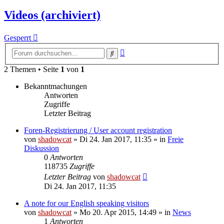
Videos (archiviert)
Gesperrt
Erweiterte
Suche
Suche
2 Themen • Seite
1
von
1
Bekanntmachungen
Antworten
Zugriffe
Letzter Beitrag
Foren-Registrierung / User account registration
von
shadowcat
»
Di 24. Jan 2017, 11:35
» in
Freie
Diskussion
0
Antworten
118735
Zugriffe
Letzter Beitrag
von
shadowcat
Di 24. Jan 2017, 11:35
A note for our English speaking visitors
von
shadowcat
»
Mo 20. Apr 2015, 14:49
» in
News
1
Antworten