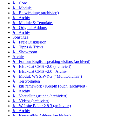
↳ Core
↳ Module
↳ Entwicklung (archiviert)
↳ Archiv
↳ Module & Templates
↳ Original-Addons
↳ Archiv
Sonstiges
↳ Freie Diskussion
↳ Tipps & Tricks
↳ Showroom
Archiv
↳ For our English speaking visitors (archived)
↳ BlackCat CMS v2.0 (archiviert)
↳ BlackCat CMS v2.0 - Archiv
↳ Modul: WYSIWYG ("MultiColumn")
↳ Testvorlagen
↳ kitFramework / KeepInTouch (archiviert)
↳ Archiv
↳ Vorstellungsrunde (archiviert)
↳ Videos (archiviert)
↳ Website Baker 2.8.3 (archiviert)
↳ Archiv
↳ Kompatible Addons (archiviert)