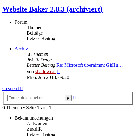
Website Baker 2.8.3 (archiviert)
Forum
Themen
Beiträge
Letzter Beitrag
Archiv
58
Themen
361
Beiträge
Letzter Beitrag
Re: Microsoft übernimmt GitHu…
Neuester
von
shadowcat
Beitrag
Mi 6. Jun 2018, 09:20
Gesperrt
Erweiterte
Suche
Suche
6 Themen • Seite
1
von
1
Bekanntmachungen
Antworten
Zugriffe
Letzter Beitrag