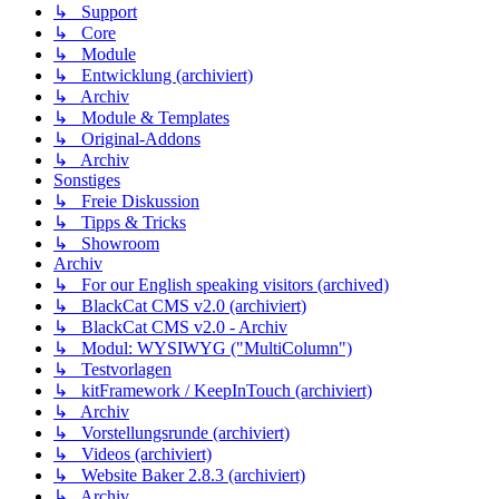
↳ Support
↳ Core
↳ Module
↳ Entwicklung (archiviert)
↳ Archiv
↳ Module & Templates
↳ Original-Addons
↳ Archiv
Sonstiges
↳ Freie Diskussion
↳ Tipps & Tricks
↳ Showroom
Archiv
↳ For our English speaking visitors (archived)
↳ BlackCat CMS v2.0 (archiviert)
↳ BlackCat CMS v2.0 - Archiv
↳ Modul: WYSIWYG ("MultiColumn")
↳ Testvorlagen
↳ kitFramework / KeepInTouch (archiviert)
↳ Archiv
↳ Vorstellungsrunde (archiviert)
↳ Videos (archiviert)
↳ Website Baker 2.8.3 (archiviert)
↳ Archiv