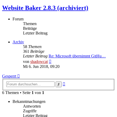
Website Baker 2.8.3 (archiviert)
Forum
Themen
Beiträge
Letzter Beitrag
Archiv
58
Themen
361
Beiträge
Letzter Beitrag
Re: Microsoft übernimmt GitHu…
Neuester
von
shadowcat
Beitrag
Mi 6. Jun 2018, 09:20
Gesperrt
Erweiterte
Suche
Suche
6 Themen • Seite
1
von
1
Bekanntmachungen
Antworten
Zugriffe
Letzter Beitrag