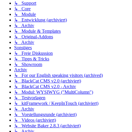
↳ Support
↳ Core
↳ Module
↳ Entwicklung (archiviert)
↳ Archiv
↳ Module & Templates
↳ Original-Addons
↳ Archiv
Sonstiges
↳ Freie Diskussion
↳ Tipps & Tricks
↳ Showroom
Archiv
↳ For our English speaking visitors (archived)
↳ BlackCat CMS v2.0 (archiviert)
↳ BlackCat CMS v2.0 - Archiv
↳ Modul: WYSIWYG ("MultiColumn")
↳ Testvorlagen
↳ kitFramework / KeepInTouch (archiviert)
↳ Archiv
↳ Vorstellungsrunde (archiviert)
↳ Videos (archiviert)
↳ Website Baker 2.8.3 (archiviert)
↳ Archiv