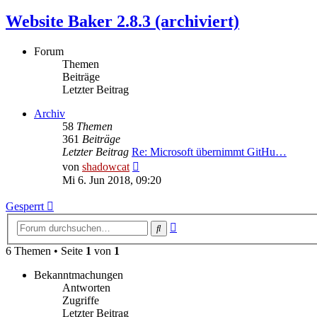
Website Baker 2.8.3 (archiviert)
Forum
Themen
Beiträge
Letzter Beitrag
Archiv
58
Themen
361
Beiträge
Letzter Beitrag
Re: Microsoft übernimmt GitHu…
Neuester
von
shadowcat
Beitrag
Mi 6. Jun 2018, 09:20
Gesperrt
Erweiterte
Suche
Suche
6 Themen • Seite
1
von
1
Bekanntmachungen
Antworten
Zugriffe
Letzter Beitrag