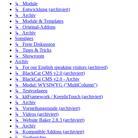
↳ Module
↳ Entwicklung (archiviert)
↳ Archiv
↳ Module & Templates
↳ Original-Addons
↳ Archiv
Sonstiges
↳ Freie Diskussion
↳ Tipps & Tricks
↳ Showroom
Archiv
↳ For our English speaking visitors (archived)
↳ BlackCat CMS v2.0 (archiviert)
↳ BlackCat CMS v2.0 - Archiv
↳ Modul: WYSIWYG ("MultiColumn")
↳ Testvorlagen
↳ kitFramework / KeepInTouch (archiviert)
↳ Archiv
↳ Vorstellungsrunde (archiviert)
↳ Videos (archiviert)
↳ Website Baker 2.8.3 (archiviert)
↳ Archiv
↳ Kompatible Addons (archiviert)
↳ Testberichte