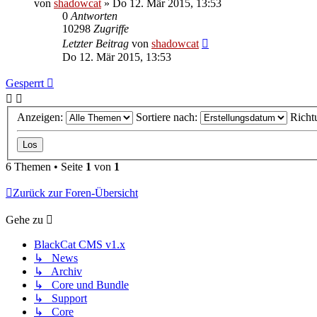
von
shadowcat
»
Do 12. Mär 2015, 13:53
0
Antworten
10298
Zugriffe
Letzter Beitrag
von
shadowcat
Do 12. Mär 2015, 13:53
Gesperrt
Anzeigen:
Sortiere nach:
Richt
6 Themen • Seite
1
von
1
Zurück zur Foren-Übersicht
Gehe zu
BlackCat CMS v1.x
↳ News
↳ Archiv
↳ Core und Bundle
↳ Support
↳ Core