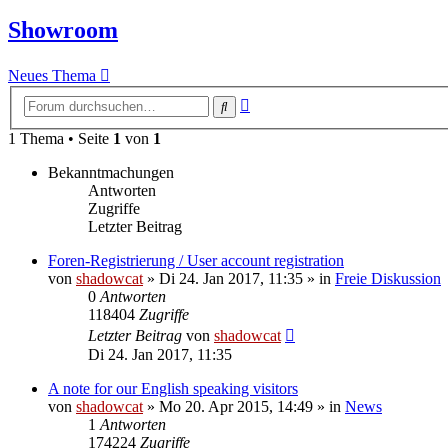
Showroom
Neues Thema
Erweiterte
Suche
Suche
1 Thema • Seite
1
von
1
Bekanntmachungen
Antworten
Zugriffe
Letzter Beitrag
Foren-Registrierung / User account registration
von
shadowcat
»
Di 24. Jan 2017, 11:35
» in
Freie Diskussion
0
Antworten
118404
Zugriffe
Letzter Beitrag
von
shadowcat
Di 24. Jan 2017, 11:35
A note for our English speaking visitors
von
shadowcat
»
Mo 20. Apr 2015, 14:49
» in
News
1
Antworten
174224
Zugriffe