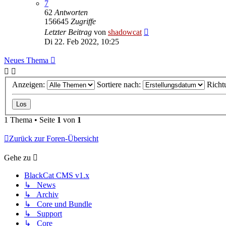
7
62
Antworten
156645
Zugriffe
Letzter Beitrag
von
shadowcat
Di 22. Feb 2022, 10:25
Neues Thema
Anzeigen:
Sortiere nach:
Richt
1 Thema • Seite
1
von
1
Zurück zur Foren-Übersicht
Gehe zu
BlackCat CMS v1.x
↳ News
↳ Archiv
↳ Core und Bundle
↳ Support
↳ Core