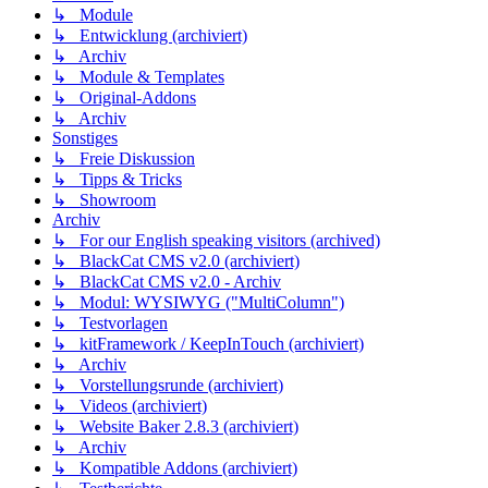
↳ Module
↳ Entwicklung (archiviert)
↳ Archiv
↳ Module & Templates
↳ Original-Addons
↳ Archiv
Sonstiges
↳ Freie Diskussion
↳ Tipps & Tricks
↳ Showroom
Archiv
↳ For our English speaking visitors (archived)
↳ BlackCat CMS v2.0 (archiviert)
↳ BlackCat CMS v2.0 - Archiv
↳ Modul: WYSIWYG ("MultiColumn")
↳ Testvorlagen
↳ kitFramework / KeepInTouch (archiviert)
↳ Archiv
↳ Vorstellungsrunde (archiviert)
↳ Videos (archiviert)
↳ Website Baker 2.8.3 (archiviert)
↳ Archiv
↳ Kompatible Addons (archiviert)