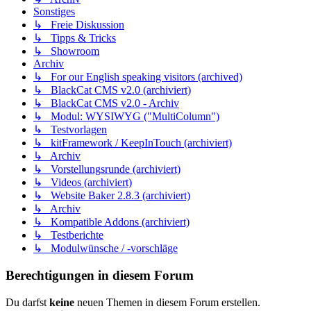
Sonstiges
↳ Freie Diskussion
↳ Tipps & Tricks
↳ Showroom
Archiv
↳ For our English speaking visitors (archived)
↳ BlackCat CMS v2.0 (archiviert)
↳ BlackCat CMS v2.0 - Archiv
↳ Modul: WYSIWYG ("MultiColumn")
↳ Testvorlagen
↳ kitFramework / KeepInTouch (archiviert)
↳ Archiv
↳ Vorstellungsrunde (archiviert)
↳ Videos (archiviert)
↳ Website Baker 2.8.3 (archiviert)
↳ Archiv
↳ Kompatible Addons (archiviert)
↳ Testberichte
↳ Modulwünsche / -vorschläge
Berechtigungen in diesem Forum
Du darfst
keine
neuen Themen in diesem Forum erstellen.