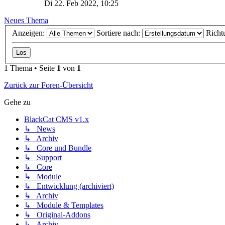
Di 22. Feb 2022, 10:25
Neues Thema
Anzeigen:
Sortiere nach:
Richt
1 Thema • Seite
1
von
1
Zurück zur Foren-Übersicht
Gehe zu
BlackCat CMS v1.x
↳ News
↳ Archiv
↳ Core und Bundle
↳ Support
↳ Core
↳ Module
↳ Entwicklung (archiviert)
↳ Archiv
↳ Module & Templates
↳ Original-Addons
↳ Archiv