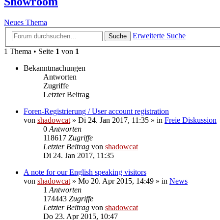
Showroom
Neues Thema
Erweiterte Suche
Suche
1 Thema • Seite
1
von
1
Bekanntmachungen
Antworten
Zugriffe
Letzter Beitrag
Foren-Registrierung / User account registration
von
shadowcat
»
Di 24. Jan 2017, 11:35
» in
Freie Diskussion
0
Antworten
118617
Zugriffe
Letzter Beitrag
von
shadowcat
Di 24. Jan 2017, 11:35
A note for our English speaking visitors
von
shadowcat
»
Mo 20. Apr 2015, 14:49
» in
News
1
Antworten
174443
Zugriffe
Letzter Beitrag
von
shadowcat
Do 23. Apr 2015, 10:47