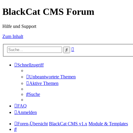
BlackCat CMS Forum
Hilfe und Support
Zum Inhalt
Erweiterte
Suche
Suche
Schnellzugriff
Unbeantwortete Themen
Aktive Themen
Suche
FAQ
Anmelden
Foren-Übersicht
BlackCat CMS v1.x
Module & Templates
Suche