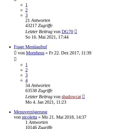
1
2
3
21
Antworten
43217
Zugriffe
Letzter Beitrag
von
DG70
So 16. Mai 2021, 17:44
Frage Menüaufruf
von
Morpheus
»
Fr 22. Dez 2017, 11:39
1
2
3
4
34
Antworten
63538
Zugriffe
Letzter Beitrag
von
shadowcat
Mo 4. Jan 2021, 11:23
Menuverzögerung
von
nicoletta
»
Mo 21. Mai 2018, 14:37
1
Antworten
10146
Zugriffe