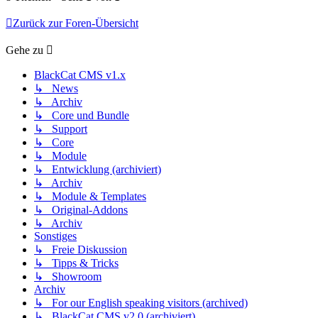
Zurück zur Foren-Übersicht
Gehe zu
BlackCat CMS v1.x
↳ News
↳ Archiv
↳ Core und Bundle
↳ Support
↳ Core
↳ Module
↳ Entwicklung (archiviert)
↳ Archiv
↳ Module & Templates
↳ Original-Addons
↳ Archiv
Sonstiges
↳ Freie Diskussion
↳ Tipps & Tricks
↳ Showroom
Archiv
↳ For our English speaking visitors (archived)
↳ BlackCat CMS v2.0 (archiviert)