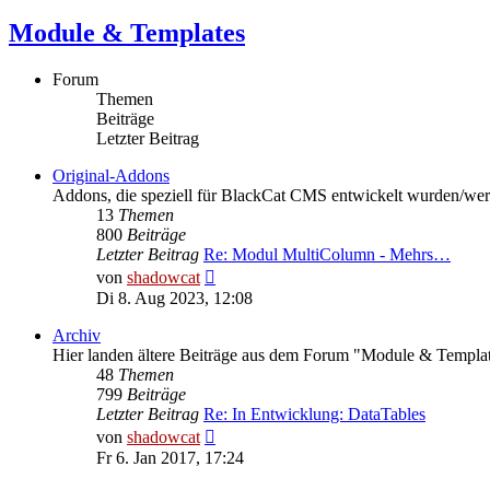
Module & Templates
Forum
Themen
Beiträge
Letzter Beitrag
Original-Addons
Addons, die speziell für BlackCat CMS entwickelt wurden/we
13
Themen
800
Beiträge
Letzter Beitrag
Re: Modul MultiColumn - Mehrs…
Neuester
von
shadowcat
Beitrag
Di 8. Aug 2023, 12:08
Archiv
Hier landen ältere Beiträge aus dem Forum "Module & Templat
48
Themen
799
Beiträge
Letzter Beitrag
Re: In Entwicklung: DataTables
Neuester
von
shadowcat
Beitrag
Fr 6. Jan 2017, 17:24