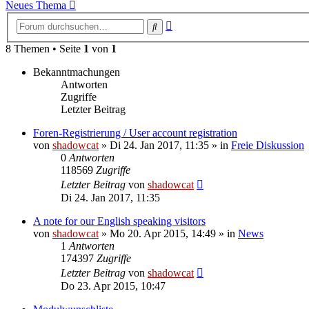
Neues Thema
Erweiterte
Suche
Suche
8 Themen • Seite
1
von
1
Bekanntmachungen
Antworten
Zugriffe
Letzter Beitrag
Foren-Registrierung / User account registration
von
shadowcat
»
Di 24. Jan 2017, 11:35
» in
Freie Diskussion
0
Antworten
118569
Zugriffe
Letzter Beitrag
von
shadowcat
Di 24. Jan 2017, 11:35
A note for our English speaking visitors
von
shadowcat
»
Mo 20. Apr 2015, 14:49
» in
News
1
Antworten
174397
Zugriffe
Letzter Beitrag
von
shadowcat
Do 23. Apr 2015, 10:47