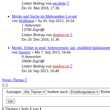
Letzter Beitrag
von
nicoletta
Do 10. Mai 2018, 17:36
Mojito und Suche im Mehrspalten Layout
von
Wolfgang
»
Sa 26. Sep 2015, 10:34
1
Antworten
13700
Zugriffe
Letzter Beitrag
von
shadowcat
Do 29. Dez 2016, 11:36
Mojito, Fehler in engl. Seitenversion: last_modified funktioniert
von
Snoopy
»
Mo 7. Sep 2015, 16:44
9
Antworten
29606
Zugriffe
Letzter Beitrag
von
shadowcat
Do 24. Sep 2015, 16:49
Neues Thema
Anzeigen:
Sortiere nach:
Richt
8 Themen • Seite
1
von
1