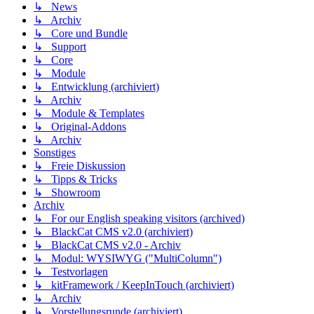
↳ News
↳ Archiv
↳ Core und Bundle
↳ Support
↳ Core
↳ Module
↳ Entwicklung (archiviert)
↳ Archiv
↳ Module & Templates
↳ Original-Addons
↳ Archiv
Sonstiges
↳ Freie Diskussion
↳ Tipps & Tricks
↳ Showroom
Archiv
↳ For our English speaking visitors (archived)
↳ BlackCat CMS v2.0 (archiviert)
↳ BlackCat CMS v2.0 - Archiv
↳ Modul: WYSIWYG ("MultiColumn")
↳ Testvorlagen
↳ kitFramework / KeepInTouch (archiviert)
↳ Archiv
↳ Vorstellungsrunde (archiviert)