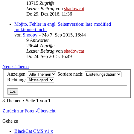
13715
Zugriffe
Letzter Beitrag
von
shadowcat
Do 29. Dez 2016, 11:36
Mojito, Fehler in engl. Seitenversion: last_modified
funktioniert nicht
von
Snoopy
»
Mo 7. Sep 2015, 16:44
9
Antworten
29644
Zugriffe
Letzter Beitrag
von
shadowcat
Do 24. Sep 2015, 16:49
Neues Thema
Anzeigen:
Sortiere nach:
Richtung:
8 Themen • Seite
1
von
1
Zurück zur Foren-Übersicht
Gehe zu
BlackCat CMS v1.x