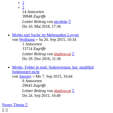
1
2
14
Antworten
39948
Zugriffe
Letzter Beitrag
von
nicoletta
Do 10. Mai 2018, 17:36
Mojito und Suche im Mehrspalten Layout
von
Wolfgang
»
Sa 26. Sep 2015, 10:34
1
Antworten
13714
Zugriffe
Letzter Beitrag
von
shadowcat
Do 29. Dez 2016, 11:36
Mojito, Fehler in engl. Seitenversion: last_modified
funktioniert nicht
von
Snoopy
»
Mo 7. Sep 2015, 16:44
9
Antworten
29643
Zugriffe
Letzter Beitrag
von
shadowcat
Do 24. Sep 2015, 16:49
Neues Thema