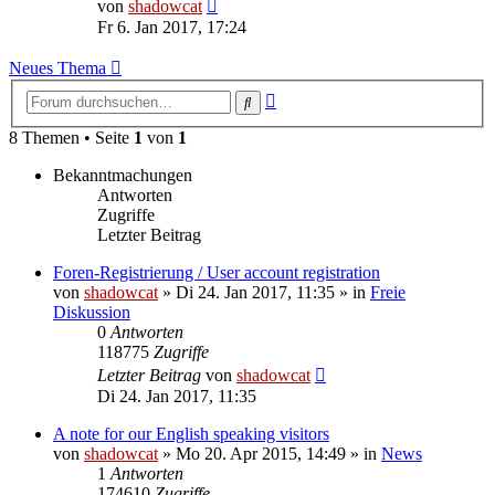
Neuester
von
shadowcat
Beitrag
Fr 6. Jan 2017, 17:24
Neues Thema
Erweiterte
Suche
Suche
8 Themen • Seite
1
von
1
Bekanntmachungen
Antworten
Zugriffe
Letzter Beitrag
Foren-Registrierung / User account registration
von
shadowcat
»
Di 24. Jan 2017, 11:35
» in
Freie
Diskussion
0
Antworten
118775
Zugriffe
Letzter Beitrag
von
shadowcat
Di 24. Jan 2017, 11:35
A note for our English speaking visitors
von
shadowcat
»
Mo 20. Apr 2015, 14:49
» in
News
1
Antworten
174610
Zugriffe