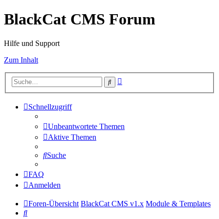
BlackCat CMS Forum
Hilfe und Support
Zum Inhalt
Erweiterte
Suche
Suche
Schnellzugriff
Unbeantwortete Themen
Aktive Themen
Suche
FAQ
Anmelden
Foren-Übersicht
BlackCat CMS v1.x
Module & Templates
Suche