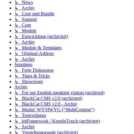
↳ News
↳ Archiv
↳ Core und Bundle
↳ Support
↳ Core
↳ Module
↳ Entwicklung (archiviert)
↳ Archiv
↳ Module & Templates
↳ Original-Addons
↳ Archiv
Sonstiges
↳ Freie Diskussion
↳ Tipps & Tricks
↳ Showroom
Archiv
↳ For our English speaking visitors (archived)
↳ BlackCat CMS v2.0 (archiviert)
↳ BlackCat CMS v2.0 - Archiv
↳ Modul: WYSIWYG ("MultiColumn")
↳ Testvorlagen
↳ kitFramework / KeepInTouch (archiviert)
↳ Archiv
↳ Vorstellungsrunde (archiviert)