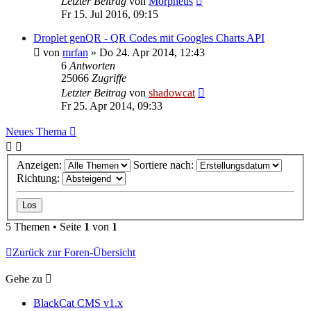
Letzter Beitrag
von
Morpheus
Fr 15. Jul 2016, 09:15
Droplet genQR - QR Codes mit Googles Charts API
von
mrfan
»
Do 24. Apr 2014, 12:43
6
Antworten
25066
Zugriffe
Letzter Beitrag
von
shadowcat
Fr 25. Apr 2014, 09:33
Neues Thema
Anzeigen:
Sortiere nach:
Richtung:
5 Themen • Seite
1
von
1
Zurück zur Foren-Übersicht
Gehe zu
BlackCat CMS v1.x