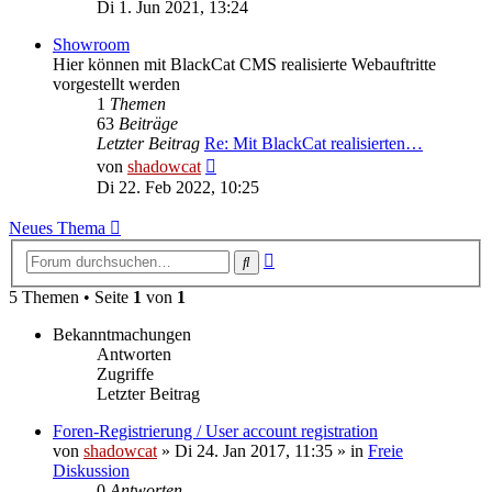
Beitrag
Di 1. Jun 2021, 13:24
Showroom
Hier können mit BlackCat CMS realisierte Webauftritte
vorgestellt werden
1
Themen
63
Beiträge
Letzter Beitrag
Re: Mit BlackCat realisierten…
Neuester
von
shadowcat
Beitrag
Di 22. Feb 2022, 10:25
Neues Thema
Erweiterte
Suche
Suche
5 Themen • Seite
1
von
1
Bekanntmachungen
Antworten
Zugriffe
Letzter Beitrag
Foren-Registrierung / User account registration
von
shadowcat
»
Di 24. Jan 2017, 11:35
» in
Freie
Diskussion
0
Antworten