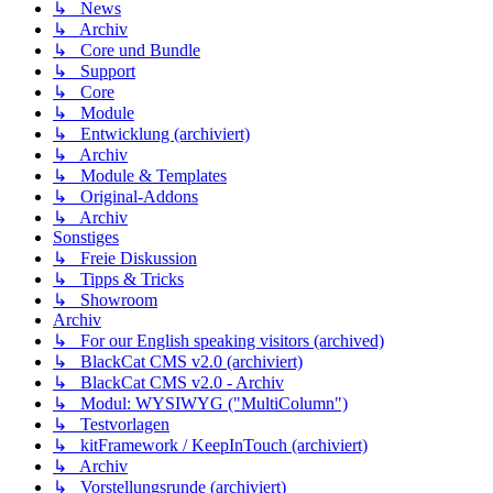
↳ News
↳ Archiv
↳ Core und Bundle
↳ Support
↳ Core
↳ Module
↳ Entwicklung (archiviert)
↳ Archiv
↳ Module & Templates
↳ Original-Addons
↳ Archiv
Sonstiges
↳ Freie Diskussion
↳ Tipps & Tricks
↳ Showroom
Archiv
↳ For our English speaking visitors (archived)
↳ BlackCat CMS v2.0 (archiviert)
↳ BlackCat CMS v2.0 - Archiv
↳ Modul: WYSIWYG ("MultiColumn")
↳ Testvorlagen
↳ kitFramework / KeepInTouch (archiviert)
↳ Archiv
↳ Vorstellungsrunde (archiviert)