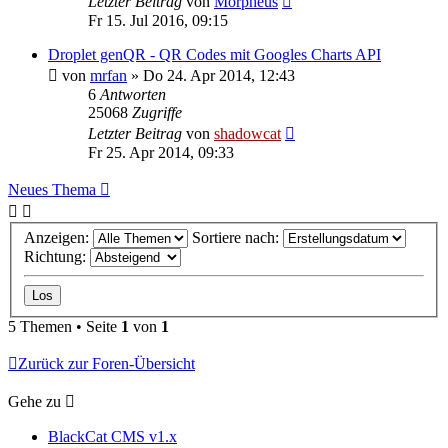
Letzter Beitrag
von
Morpheus
Fr 15. Jul 2016, 09:15
Droplet genQR - QR Codes mit Googles Charts API
von
mrfan
»
Do 24. Apr 2014, 12:43
6
Antworten
25068
Zugriffe
Letzter Beitrag
von
shadowcat
Fr 25. Apr 2014, 09:33
Neues Thema
Anzeigen:
Sortiere nach:
Richtung:
5 Themen • Seite
1
von
1
Zurück zur Foren-Übersicht
Gehe zu
BlackCat CMS v1.x