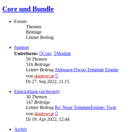
Core und Bundle
Forum
Themen
Beiträge
Letzter Beitrag
Support
Unterforen:
Core
,
Module
59
Themen
516
Beiträge
Letzter Beitrag
Ablösung Dwoo Template Engine
Neuester
von
shadowcat
Beitrag
Di 27. Sep 2022, 11:15
Entwicklung (archiviert)
30
Themen
147
Beiträge
Letzter Beitrag
Re: Neue TemplateEngine: Twig
Neuester
von
shadowcat
Beitrag
Di 19. Apr 2022, 12:44
Archiv