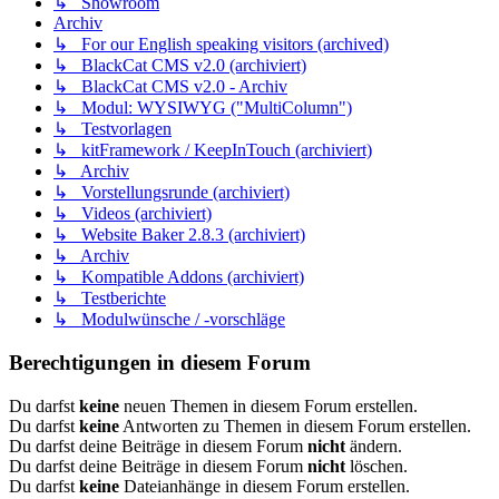
↳ Showroom
Archiv
↳ For our English speaking visitors (archived)
↳ BlackCat CMS v2.0 (archiviert)
↳ BlackCat CMS v2.0 - Archiv
↳ Modul: WYSIWYG ("MultiColumn")
↳ Testvorlagen
↳ kitFramework / KeepInTouch (archiviert)
↳ Archiv
↳ Vorstellungsrunde (archiviert)
↳ Videos (archiviert)
↳ Website Baker 2.8.3 (archiviert)
↳ Archiv
↳ Kompatible Addons (archiviert)
↳ Testberichte
↳ Modulwünsche / -vorschläge
Berechtigungen in diesem Forum
Du darfst
keine
neuen Themen in diesem Forum erstellen.
Du darfst
keine
Antworten zu Themen in diesem Forum erstellen.
Du darfst deine Beiträge in diesem Forum
nicht
ändern.
Du darfst deine Beiträge in diesem Forum
nicht
löschen.
Du darfst
keine
Dateianhänge in diesem Forum erstellen.