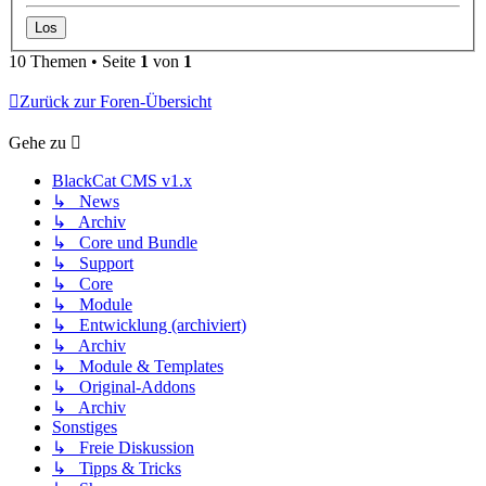
10 Themen • Seite
1
von
1
Zurück zur Foren-Übersicht
Gehe zu
BlackCat CMS v1.x
↳ News
↳ Archiv
↳ Core und Bundle
↳ Support
↳ Core
↳ Module
↳ Entwicklung (archiviert)
↳ Archiv
↳ Module & Templates
↳ Original-Addons
↳ Archiv
Sonstiges
↳ Freie Diskussion
↳ Tipps & Tricks