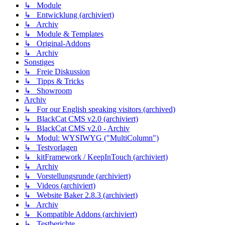
↳ Module
↳ Entwicklung (archiviert)
↳ Archiv
↳ Module & Templates
↳ Original-Addons
↳ Archiv
Sonstiges
↳ Freie Diskussion
↳ Tipps & Tricks
↳ Showroom
Archiv
↳ For our English speaking visitors (archived)
↳ BlackCat CMS v2.0 (archiviert)
↳ BlackCat CMS v2.0 - Archiv
↳ Modul: WYSIWYG ("MultiColumn")
↳ Testvorlagen
↳ kitFramework / KeepInTouch (archiviert)
↳ Archiv
↳ Vorstellungsrunde (archiviert)
↳ Videos (archiviert)
↳ Website Baker 2.8.3 (archiviert)
↳ Archiv
↳ Kompatible Addons (archiviert)
↳ Testberichte