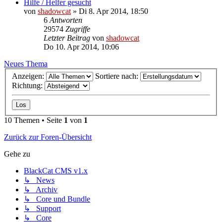
Hilfe / Helfer gesucht
von
shadowcat
»
Di 8. Apr 2014, 18:50
6
Antworten
29574
Zugriffe
Letzter Beitrag
von
shadowcat
Do 10. Apr 2014, 10:06
Neues Thema
Anzeigen:
Sortiere nach:
Richtung:
10 Themen • Seite
1
von
1
Zurück zur Foren-Übersicht
Gehe zu
BlackCat CMS v1.x
↳ News
↳ Archiv
↳ Core und Bundle
↳ Support
↳ Core