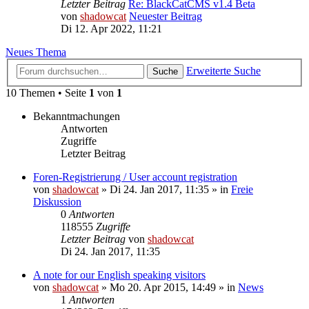
Letzter Beitrag
Re: BlackCatCMS v1.4 Beta
von
shadowcat
Neuester Beitrag
Di 12. Apr 2022, 11:21
Neues Thema
Erweiterte Suche
Suche
10 Themen • Seite
1
von
1
Bekanntmachungen
Antworten
Zugriffe
Letzter Beitrag
Foren-Registrierung / User account registration
von
shadowcat
»
Di 24. Jan 2017, 11:35
» in
Freie
Diskussion
0
Antworten
118555
Zugriffe
Letzter Beitrag
von
shadowcat
Di 24. Jan 2017, 11:35
A note for our English speaking visitors
von
shadowcat
»
Mo 20. Apr 2015, 14:49
» in
News
1
Antworten