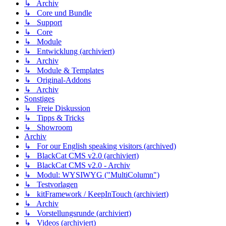
↳ Archiv
↳ Core und Bundle
↳ Support
↳ Core
↳ Module
↳ Entwicklung (archiviert)
↳ Archiv
↳ Module & Templates
↳ Original-Addons
↳ Archiv
Sonstiges
↳ Freie Diskussion
↳ Tipps & Tricks
↳ Showroom
Archiv
↳ For our English speaking visitors (archived)
↳ BlackCat CMS v2.0 (archiviert)
↳ BlackCat CMS v2.0 - Archiv
↳ Modul: WYSIWYG ("MultiColumn")
↳ Testvorlagen
↳ kitFramework / KeepInTouch (archiviert)
↳ Archiv
↳ Vorstellungsrunde (archiviert)
↳ Videos (archiviert)