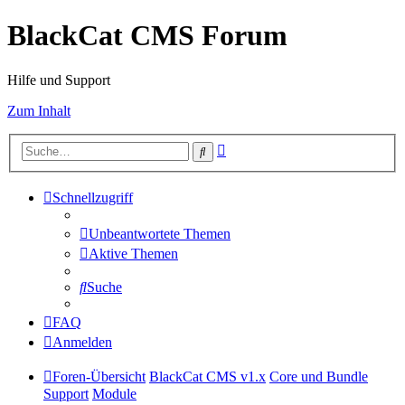
BlackCat CMS Forum
Hilfe und Support
Zum Inhalt
Erweiterte
Suche
Suche
Schnellzugriff
Unbeantwortete Themen
Aktive Themen
Suche
FAQ
Anmelden
Foren-Übersicht
BlackCat CMS v1.x
Core und Bundle
Support
Module