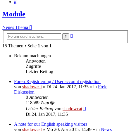
Suche
Module
Neues Thema
Erweiterte
Suche
Suche
15 Themen • Seite
1
von
1
Bekanntmachungen
Antworten
Zugriffe
Letzter Beitrag
Foren-Registrierung / User account registration
von
shadowcat
»
Di 24. Jan 2017, 11:35
» in
Freie
Diskussion
0
Antworten
118589
Zugriffe
Letzter Beitrag
von
shadowcat
Di 24. Jan 2017, 11:35
A note for our English speaking visitors
von
shadowcat
»
Mo 20. Apr 2015, 14:49
» in
News