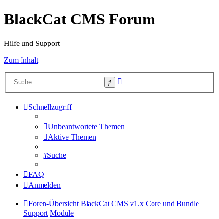
BlackCat CMS Forum
Hilfe und Support
Zum Inhalt
Erweiterte
Suche
Suche
Schnellzugriff
Unbeantwortete Themen
Aktive Themen
Suche
FAQ
Anmelden
Foren-Übersicht
BlackCat CMS v1.x
Core und Bundle
Support
Module