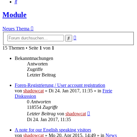
Suche
Module
Neues Thema
Erweiterte
Suche
Suche
15 Themen • Seite
1
von
1
Bekanntmachungen
Antworten
Zugriffe
Letzter Beitrag
Foren-Registrierung / User account registration
von
shadowcat
»
Di 24. Jan 2017, 11:35
» in
Freie
Diskussion
0
Antworten
118554
Zugriffe
Letzter Beitrag
von
shadowcat
Di 24. Jan 2017, 11:35
A note for our English speaking visitors
von
shadowcat
»
Mo 20. Apr 2015, 14:49
» in
News