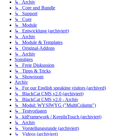
↳ Archiv
↳ Core und Bundle
↳ Support
↳ Core
↳ Module
↳ Entwicklung (archiviert)
↳ Archiv
↳ Module & Templates
↳ Original-Addons
↳ Archiv
Sonstiges
↳ Freie Diskussion
↳ Tipps & Tricks
↳ Showroom
Archiv
↳ For our English speaking visitors (archived)
↳ BlackCat CMS v2.0 (archiviert)
↳ BlackCat CMS v2.0 - Archiv
↳ Modul: WYSIWYG ("MultiColumn")
↳ Testvorlagen
↳ kitFramework / KeepInTouch (archiviert)
↳ Archiv
↳ Vorstellungsrunde (archiviert)
↳ Videos (archiviert)