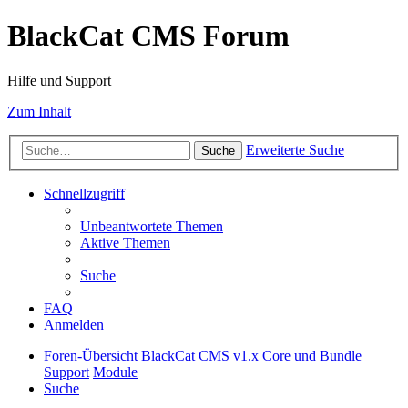
BlackCat CMS Forum
Hilfe und Support
Zum Inhalt
Erweiterte Suche
Suche
Schnellzugriff
Unbeantwortete Themen
Aktive Themen
Suche
FAQ
Anmelden
Foren-Übersicht
BlackCat CMS v1.x
Core und Bundle
Support
Module
Suche