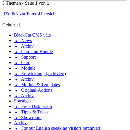
3 Themen • Seite
1
von
1
Zurück zur Foren-Übersicht
Gehe zu
BlackCat CMS v1.x
↳ News
↳ Archiv
↳ Core und Bundle
↳ Support
↳ Core
↳ Module
↳ Entwicklung (archiviert)
↳ Archiv
↳ Module & Templates
↳ Original-Addons
↳ Archiv
Sonstiges
↳ Freie Diskussion
↳ Tipps & Tricks
↳ Showroom
Archiv
↳ For our English speaking visitors (archived)