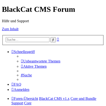
BlackCat CMS Forum
Hilfe und Support
Zum Inhalt
Erweiterte
Suche
Suche
Schnellzugriff
Unbeantwortete Themen
Aktive Themen
Suche
FAQ
Anmelden
Foren-Übersicht
BlackCat CMS v1.x
Core und Bundle
Support
Core