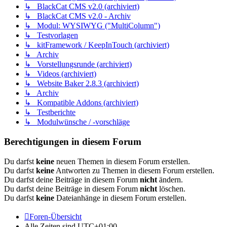
↳ BlackCat CMS v2.0 (archiviert)
↳ BlackCat CMS v2.0 - Archiv
↳ Modul: WYSIWYG ("MultiColumn")
↳ Testvorlagen
↳ kitFramework / KeepInTouch (archiviert)
↳ Archiv
↳ Vorstellungsrunde (archiviert)
↳ Videos (archiviert)
↳ Website Baker 2.8.3 (archiviert)
↳ Archiv
↳ Kompatible Addons (archiviert)
↳ Testberichte
↳ Modulwünsche / -vorschläge
Berechtigungen in diesem Forum
Du darfst
keine
neuen Themen in diesem Forum erstellen.
Du darfst
keine
Antworten zu Themen in diesem Forum erstellen.
Du darfst deine Beiträge in diesem Forum
nicht
ändern.
Du darfst deine Beiträge in diesem Forum
nicht
löschen.
Du darfst
keine
Dateianhänge in diesem Forum erstellen.
Foren-Übersicht
Alle Zeiten sind
UTC+01:00