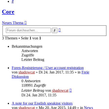
Suche
Core
Neues Thema
Erweiterte
Suche
Suche
3 Themen • Seite
1
von
1
Bekanntmachungen
Antworten
Zugriffe
Letzter Beitrag
Foren-Registrierung / User account registration
von
shadowcat
»
Di 24. Jan 2017, 11:35
» in
Freie
Diskussion
0
Antworten
118991
Zugriffe
Letzter Beitrag
von
shadowcat
Di 24. Jan 2017, 11:35
A note for our English speaking visitors
von
shadowcat
»
Mo 20. Apr 2015, 14:49
» in
News