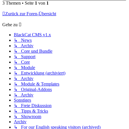
3 Themen • Seite
1
von
1
Zurück zur Foren-Übersicht
Gehe zu
BlackCat CMS v1.x
↳ News
↳ Archiv
↳ Core und Bundle
↳ Support
↳ Core
↳ Module
↳ Entwicklung (archiviert)
↳ Archiv
↳ Module & Templates
↳ Original-Addons
↳ Archiv
Sonstiges
↳ Freie Diskussion
↳ Tipps & Tricks
↳ Showroom
Archiv
↳ For our English speaking visitors (archived)