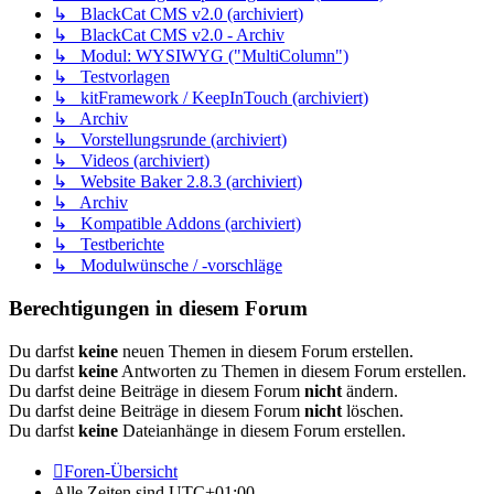
↳ BlackCat CMS v2.0 (archiviert)
↳ BlackCat CMS v2.0 - Archiv
↳ Modul: WYSIWYG ("MultiColumn")
↳ Testvorlagen
↳ kitFramework / KeepInTouch (archiviert)
↳ Archiv
↳ Vorstellungsrunde (archiviert)
↳ Videos (archiviert)
↳ Website Baker 2.8.3 (archiviert)
↳ Archiv
↳ Kompatible Addons (archiviert)
↳ Testberichte
↳ Modulwünsche / -vorschläge
Berechtigungen in diesem Forum
Du darfst
keine
neuen Themen in diesem Forum erstellen.
Du darfst
keine
Antworten zu Themen in diesem Forum erstellen.
Du darfst deine Beiträge in diesem Forum
nicht
ändern.
Du darfst deine Beiträge in diesem Forum
nicht
löschen.
Du darfst
keine
Dateianhänge in diesem Forum erstellen.
Foren-Übersicht
Alle Zeiten sind
UTC+01:00