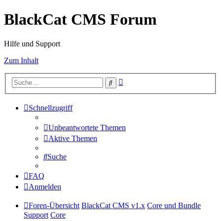
BlackCat CMS Forum
Hilfe und Support
Zum Inhalt
Erweiterte
Suche
Suche
Schnellzugriff
Unbeantwortete Themen
Aktive Themen
Suche
FAQ
Anmelden
Foren-Übersicht
BlackCat CMS v1.x
Core und Bundle
Support
Core