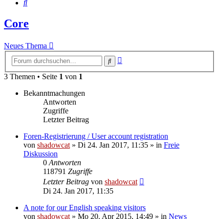
Suche
Core
Neues Thema
Erweiterte
Suche
Suche
3 Themen • Seite
1
von
1
Bekanntmachungen
Antworten
Zugriffe
Letzter Beitrag
Foren-Registrierung / User account registration
von
shadowcat
»
Di 24. Jan 2017, 11:35
» in
Freie
Diskussion
0
Antworten
118791
Zugriffe
Letzter Beitrag
von
shadowcat
Di 24. Jan 2017, 11:35
A note for our English speaking visitors
von
shadowcat
»
Mo 20. Apr 2015, 14:49
» in
News