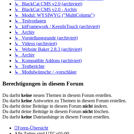
↳ BlackCat CMS v2.0 (archiviert)
↳ BlackCat CMS v2.0 - Archiv
↳ Modul: WYSIWYG ("MultiColumn")
↳ Testvorlagen
↳ kitFramework / KeepInTouch (archiviert)
↳ Archiv
↳ Vorstellungsrunde (archiviert)
↳ Videos (archiviert)
↳ Website Baker 2.8.3 (archiviert)
↳ Archiv
↳ Kompatible Addons (archiviert)
↳ Testberichte
↳ Modulwünsche / -vorschläge
Berechtigungen in diesem Forum
Du darfst
keine
neuen Themen in diesem Forum erstellen.
Du darfst
keine
Antworten zu Themen in diesem Forum erstellen.
Du darfst deine Beiträge in diesem Forum
nicht
ändern.
Du darfst deine Beiträge in diesem Forum
nicht
löschen.
Du darfst
keine
Dateianhänge in diesem Forum erstellen.
Foren-Übersicht
Alle Zeiten sind
UTC+01:00