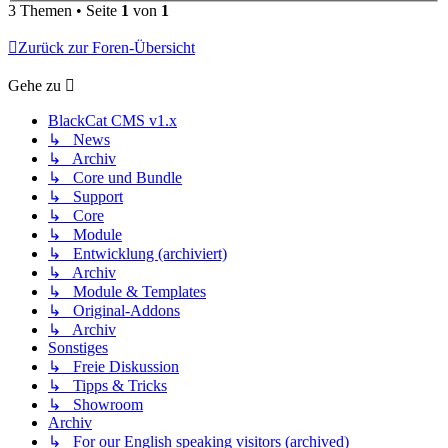
3 Themen • Seite
1
von
1
Zurück zur Foren-Übersicht
Gehe zu
BlackCat CMS v1.x
↳ News
↳ Archiv
↳ Core und Bundle
↳ Support
↳ Core
↳ Module
↳ Entwicklung (archiviert)
↳ Archiv
↳ Module & Templates
↳ Original-Addons
↳ Archiv
Sonstiges
↳ Freie Diskussion
↳ Tipps & Tricks
↳ Showroom
Archiv
↳ For our English speaking visitors (archived)