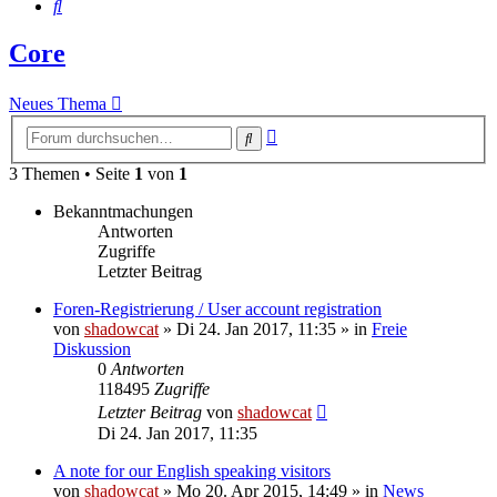
Suche
Core
Neues Thema
Erweiterte
Suche
Suche
3 Themen • Seite
1
von
1
Bekanntmachungen
Antworten
Zugriffe
Letzter Beitrag
Foren-Registrierung / User account registration
von
shadowcat
»
Di 24. Jan 2017, 11:35
» in
Freie
Diskussion
0
Antworten
118495
Zugriffe
Letzter Beitrag
von
shadowcat
Di 24. Jan 2017, 11:35
A note for our English speaking visitors
von
shadowcat
»
Mo 20. Apr 2015, 14:49
» in
News