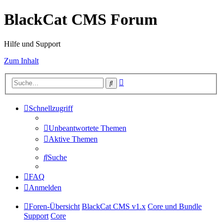
BlackCat CMS Forum
Hilfe und Support
Zum Inhalt
Erweiterte
Suche
Suche
Schnellzugriff
Unbeantwortete Themen
Aktive Themen
Suche
FAQ
Anmelden
Foren-Übersicht
BlackCat CMS v1.x
Core und Bundle
Support
Core