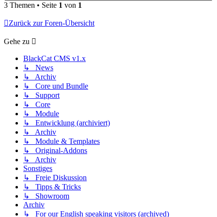
3 Themen • Seite
1
von
1
Zurück zur Foren-Übersicht
Gehe zu
BlackCat CMS v1.x
↳ News
↳ Archiv
↳ Core und Bundle
↳ Support
↳ Core
↳ Module
↳ Entwicklung (archiviert)
↳ Archiv
↳ Module & Templates
↳ Original-Addons
↳ Archiv
Sonstiges
↳ Freie Diskussion
↳ Tipps & Tricks
↳ Showroom
Archiv
↳ For our English speaking visitors (archived)