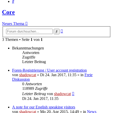
Suche
Core
Neues Thema
Erweiterte
Suche
Suche
3 Themen • Seite
1
von
1
Bekanntmachungen
Antworten
Zugriffe
Letzter Beitrag
Foren-Registrierung / User account registration
von
shadowcat
»
Di 24. Jan 2017, 11:35
» in
Freie
Diskussion
0
Antworten
118989
Zugriffe
Letzter Beitrag
von
shadowcat
Di 24. Jan 2017, 11:35
A note for our English speaking visitors
von
shadowcat
»
Mo 20. Apr 2015, 14:49
» in
News