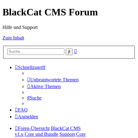
BlackCat CMS Forum
Hilfe und Support
Zum Inhalt
Erweiterte
Suche
Suche
Schnellzugriff
Unbeantwortete Themen
Aktive Themen
Suche
FAQ
Anmelden
Foren-Übersicht
BlackCat CMS
v1.x
Core und Bundle
Support
Core